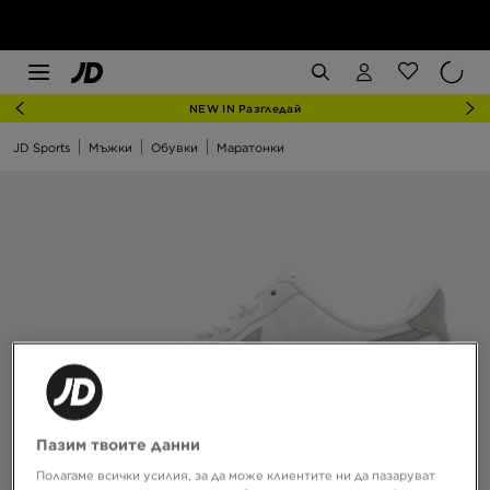
NEW IN Разгледай
JD Sports
Мъжки
Обувки
Маратонки
Пазим твоите данни
Полагаме всички усилия, за да може клиентите ни да пазаруват