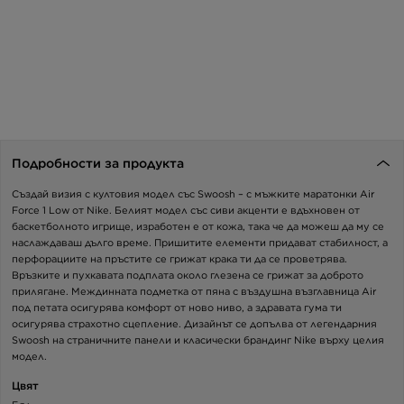
Подробности за продукта
Създай визия с култовия модел със Swoosh – с мъжките маратонки Air
Force 1 Low от Nike. Белият модел със сиви акценти е вдъхновен от
баскетболното игрище, изработен е от кожа, така че да можеш да му се
наслаждаваш дълго време. Пришитите елементи придават стабилност, а
перфорациите на пръстите се грижат крака ти да се проветрява.
Връзките и пухкавата подплата около глезена се грижат за доброто
прилягане. Междинната подметка от пяна с въздушна възглавница Air
под петата осигурява комфорт от ново ниво, а здравата гума ти
осигурява страхотно сцепление. Дизайнът се допълва от легендарния
Swoosh на страничните панели и класически брандинг Nike върху целия
модел.
Цвят