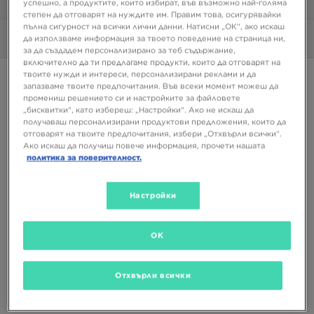
успешно, а продуктите, които избират, във възможно най-голяма
1/6
степен да отговарят на нуждите им. Правим това, осигурявайки
пълна сигурност на всички лични данни. Натисни „ОК“, ако искаш
да използваме информация за твоето поведение на страница ни,
Снимки
360°
за да създадем персонализирано за теб съдържание,
включително да ти предлагаме продукти, които да отговарят на
твоите нужди и интереси, персонализирани реклами и да
Супер оферта
запазваме твоите предпочитания. Във всеки момент можеш да
промениш решението си и настройките за файловете
NIKE AIR FORCE 1 '07
„бисквитки“, като избереш: „Настройки“. Ако не искаш да
получаваш персонализирани продуктови предложения, които да
отговарят на твоите предпочитания, избери „Отхвърли всички“.
75,99 €
Ако искаш да получиш повече информация, прочети нашата
148,62 ЛВ.
политика за поверителност.
Налични Цветове
Настройки
Избери размер
OK
EU
US
Отхвърли всички
41
42
42,5
43
44