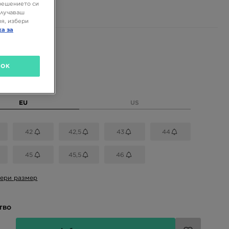
 ЛВ.
решението си
олучаваш
я, избери
ка за
 цветове
OK
размер
EU
US
42
42,5
43
44
45
45,5
46
ери размер
тво