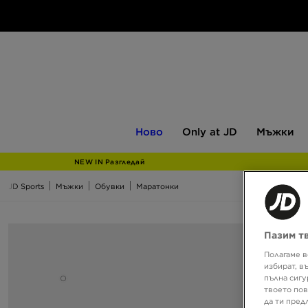
Ново
Only
Мъжки
Ново
Only at JD
Мъжки
at
JD
NEW IN Разгледай
JD Sports
Мъжки
Обувки
Маратонки
Пазим т
Полагаме в
избират, в
пълна сигу
твоето пов
да ти пред