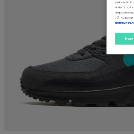
реклами и 
и настройк
персонализ
„Отхвърли 
поверител
Наст