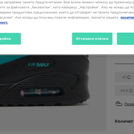
187,74
да запазваме твоите предпочитания. Във всеки момент можеш да промениш 
ите за файловете „бисквитки“, като избереш: „Настройки“. Ако не искаш да п
ирани продуктови предложения, които да отговарят на твоите предпочитани
всички“. Ако искаш да получиш повече информация, прочети нашата
полити
ност.
Налични
Сив
ройки
Отхвърли всички
Избери 
41
44,5
Пров
Количес