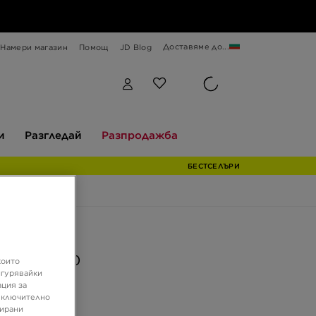
Доставяме до...
Намери магазин
Помощ
JD Blog
Разгледай
Разпродажба
и
Разгледай
Разпродажба
БЕСТСЕЛЪРИ
ферта
AIR MAX 90
които
игурявайки
ация за
 включително
 €
зирани