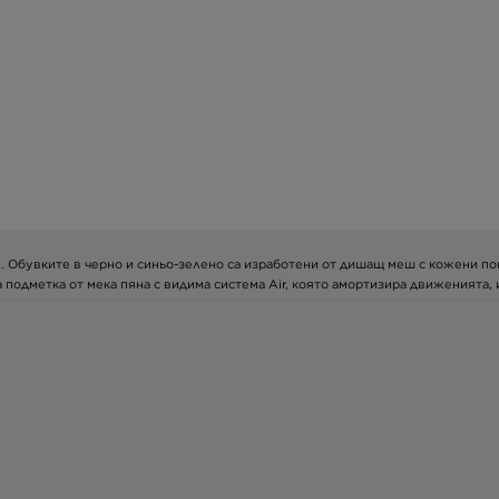
e. Обувките в черно и синьо-зелено са изработени от дишащ меш с кожени пок
подметка от мека пяна с видима система Air, която амортизира движенията, 