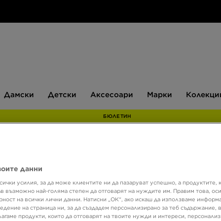
Дамски
Детски
Аксесоари
Марки
Дамски
Детски
Аксесоари
Марки
Колекци
БЮЛЕТИН
Супер о
воите данни
NIKE 
сички усилия, за да може клиентите ни да пазаруват успешно, а продуктите, 
ъв възможно най-голяма степен да отговарят на нуждите им. Правим това, ос
рност на всички лични данни. Натисни „ОК“, ако искаш да използваме информ
едение на страница ни, за да създадем персонализирано за теб съдържание,
95,99
лагаме продукти, които да отговарят на твоите нужди и интереси, персонали