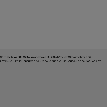
рития, за да ги носиш дълги години. Връзките и подплатената яка
и стабилен гумен грайфер за идеално сцепление. Дизайнът се допълва от