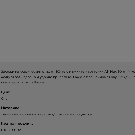
Заложи на класическия стил от 90-те с мъжките маратонки Air Max 90 от Nik
осигуряват идеално и удобно прилягане. Моделът се намира върху междинна 
класическото лого Swoosh.
Цвят
Сив
Материал
лицева част от кожа и текстил/синтетична подметка
Код на продукта
IF0670-002