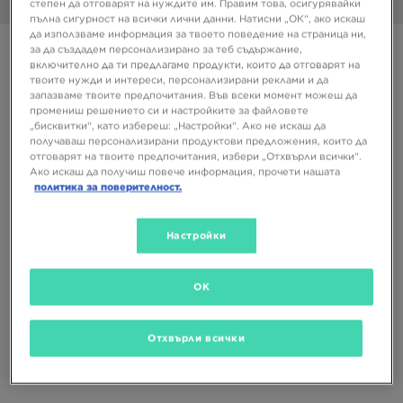
степен да отговарят на нуждите им. Правим това, осигурявайки
1/6
пълна сигурност на всички лични данни. Натисни „ОК“, ако искаш
да използваме информация за твоето поведение на страница ни,
Супер оферта
за да създадем персонализирано за теб съдържание,
включително да ти предлагаме продукти, които да отговарят на
NIKE AIR MAX DN
твоите нужди и интереси, персонализирани реклами и да
запазваме твоите предпочитания. Във всеки момент можеш да
промениш решението си и настройките за файловете
85,99 €
„бисквитки“, като избереш: „Настройки“. Ако не искаш да
168,18 ЛВ.
получаваш персонализирани продуктови предложения, които да
отговарят на твоите предпочитания, избери „Отхвърли всички“.
Ако искаш да получиш повече информация, прочети нашата
политика за поверителност.
Налични Цветове
Черен
Настройки
Избери размер
EU
US
OK
41
42
42,5
43
44
Отхвърли всички
44,5
45
45,5
46