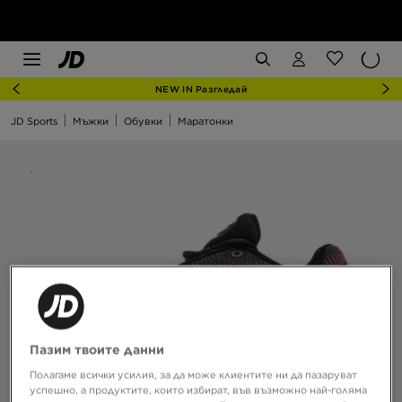
NEW IN Разгледай
JD Sports
Мъжки
Обувки
Маратонки
Пазим твоите данни
Полагаме всички усилия, за да може клиентите ни да пазаруват
успешно, а продуктите, които избират, във възможно най-голяма