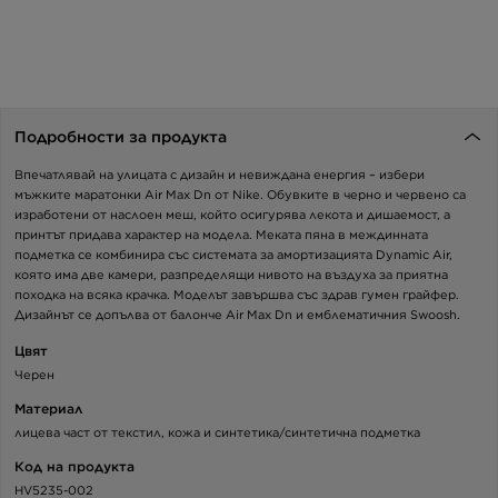
Подробности за продукта
Впечатлявай на улицата с дизайн и невиждана енергия – избери
мъжките маратонки Air Max Dn от Nike. Обувките в черно и червено са
изработени от наслоен меш, който осигурява лекота и дишаемост, а
принтът придава характер на модела. Меката пяна в междинната
подметка се комбинира със системата за амортизацията Dynamic Air,
която има две камери, разпределящи нивото на въздуха за приятна
походка на всяка крачка. Моделът завършва със здрав гумен грайфер.
Дизайнът се допълва от балонче Air Max Dn и емблематичния Swoosh.
Цвят
Черен
Материал
лицева част от текстил, кожа и синтетика/синтетична подметка
Код на продукта
HV5235-002