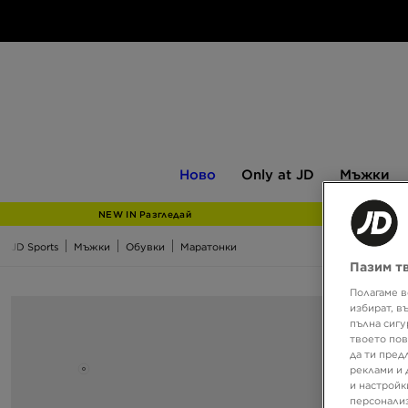
Ново
Only
Мъжки
Ново
Only at JD
Мъжки
at
JD
NEW IN Разгледай
JD Sports
Мъжки
Обувки
Маратонки
Пазим т
Полагаме в
избират, в
пълна сигу
твоето пов
да ти пред
реклами и 
и настройк
персонализ