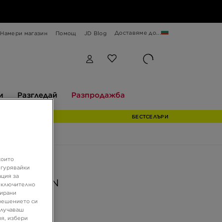
Доставяме до...
Намери магазин
Помощ
JD Blog
Разгледай
Разпродажба
и
Разгледай
Разпродажба
БЕСТСЕЛЪРИ
които
ферта
игурявайки
ация за
AIR MAX DN
 включително
зирани
решението си
олучаваш
 €
я, избери