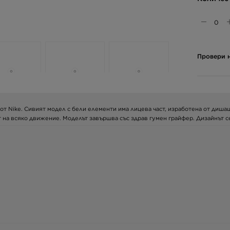
Провери н
 от Nike. Сивият модел с бели елементи има лицева част, изработена от диш
т на всяко движение. Моделът завършва със здрав гумен грайфер. Дизайнът с