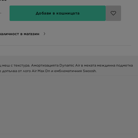
Добави в кошницата
аличност в магазин
ащ меш с текстура. Амортизацията Dynamic Air в меката междинна подметка
е допълва от лого Air Max Dn и емблематичния Swoosh.