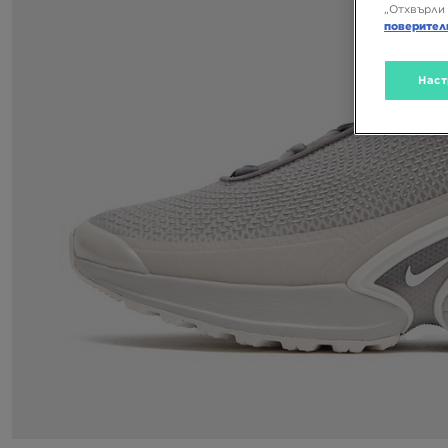
„Отхвърли 
поверител
Наст