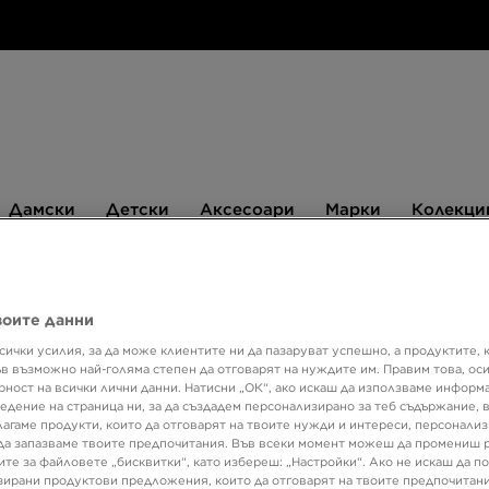
Дамски
Детски
Аксесоари
Марки
Дамски
Детски
Аксесоари
Марки
Колекци
БЮЛЕТИН
воите данни
сички усилия, за да може клиентите ни да пазаруват успешно, а продуктите, 
Супер о
ъв възможно най-голяма степен да отговарят на нуждите им. Правим това, ос
рност на всички лични данни. Натисни „ОК“, ако искаш да използваме информ
NIKE 
едение на страница ни, за да създадем персонализирано за теб съдържание,
лагаме продукти, които да отговарят на твоите нужди и интереси, персонали
да запазваме твоите предпочитания. Във всеки момент можеш да промениш 
ите за файловете „бисквитки“, като избереш: „Настройки“. Ако не искаш да п
75,99
ирани продуктови предложения, които да отговарят на твоите предпочитани