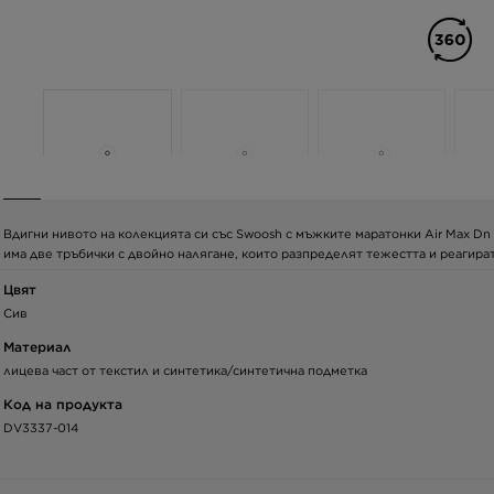
Вдигни нивото на колекцията си със Swoosh с мъжките маратонки Air Max Dn
има две тръбички с двойно налягане, които разпределят тежестта и реагира
Цвят
Сив
Материал
лицева част от текстил и синтетика/синтетична подметка
Код на продукта
DV3337-014