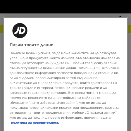
NEW IN Разгледай
JD Sports
New Balance 500
Пазим твоите данни
Полагаме всички усилия, за да може клиентите ни да пазаруват
New Balance 500
успешно, а продуктите, които избират, във възможно най-голяма
0 продукта
степен да отговарят на нуждите им. Правим това, осигурявайки
пълна сигурност на всички лични данни. Натисни „ОК“, ако искаш
да използваме информация за твоето поведение на страница ни,
Сортирай:
Препоръчани
Филтрирай
за да създадем персонализирано за теб съдържание,
включително да ти предлагаме продукти, които да отговарят на
твоите нужди и интереси, персонализирани реклами и да
запазваме твоите предпочитания. Във всеки момент можеш да
промениш решението си и настройките за файловете
„бисквитки“, като избереш: „Настройки“. Ако не искаш да
получаваш персонализирани продуктови предложения, които да
отговарят на твоите предпочитания, избери „Отхвърли всички“.
Ако искаш да получиш повече информация, прочети нашата
политика за поверителност.
Няма продукти за показване