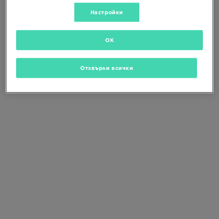
Промени критериите за търсене
или
изтрий избраните филтри
Настройки
OK
Отхвърли всички