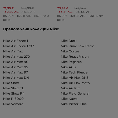
71,99 €
109,99 €
73,99 €
127,82 €
140,80 ЛВ.
215,12 ЛВ.
144,71 ЛВ.
250,00 ЛВ.
85,99 €
168,18 ЛВ.
– най-ниска
86,91 €
169,98 ЛВ.
– най-ниска
цена
цена
Препоръчани колекции Nike:
Nike Air Force 1
Nike Dunk
Nike Air Force 1 '07
Nike Dunk Low Retro
Nike Air Max
Nike Cortez
Nike Air Max 270
Nike React Vision
Nike Air Max 90
Nike Pegasus
Nike Air Max 95
Nike ACG
Nike Air Max 97
Nike Tech Fleece
Nike Air Max DN
Nike Air Max DN8
Nike Shox
Nike Air Max Moto
Nike Shox TL
Nike Air Rift
Nike Shox R4
Nike Field General
Nike P-6000
Nike Kawa
Nike Vomero
Nike Victori One