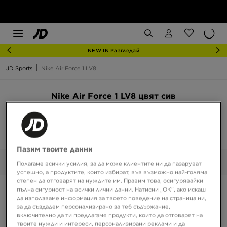
NEW IN Разгледай
JD Sports
Nike Air Force 1 LV8
Nike Air Force 1 LV8 цвят сив
6 продукта
Сортирай:
Препоръчани
Филтрирай
1
Пазим твоите данни
Сив
Избрани:
Изчисти
Полагаме всички усилия, за да може клиентите ни да пазаруват
успешно, а продуктите, които избират, във възможно най-голяма
степен да отговарят на нуждите им. Правим това, осигурявайки
пълна сигурност на всички лични данни. Натисни „ОК“, ако искаш
да използваме информация за твоето поведение на страница ни,
за да създадем персонализирано за теб съдържание,
включително да ти предлагаме продукти, които да отговарят на
твоите нужди и интереси, персонализирани реклами и да