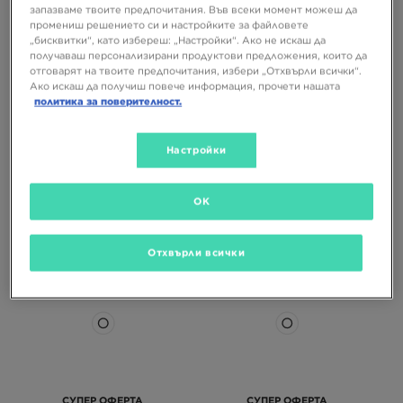
запазваме твоите предпочитания. Във всеки момент можеш да
промениш решението си и настройките за файловете
„бисквитки“, като избереш: „Настройки“. Ако не искаш да
получаваш персонализирани продуктови предложения, които да
отговарят на твоите предпочитания, избери „Отхвърли всички“.
Ако искаш да получиш повече информация, прочети нашата
политика за поверителност.
Настройки
NIKE AIR FORCE 1 '07 LV8
NIKE AIR FORCE LV8 (GS)
OK
129,99 €
109,99 €
254,24 ЛВ.
215,12 ЛВ.
Отхвърли всички
СУПЕР ОФЕРТА
СУПЕР ОФЕРТА