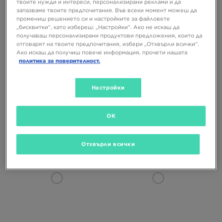
твоите нужди и интереси, персонализирани реклами и да
запазваме твоите предпочитания. Във всеки момент можеш да
промениш решението си и настройките за файловете
„бисквитки“, като избереш: „Настройки“. Ако не искаш да
получаваш персонализирани продуктови предложения, които да
отговарят на твоите предпочитания, избери „Отхвърли всички“.
Ако искаш да получиш повече информация, прочети нашата
политика за поверителност.
Настройки
NIKE VOMERO PLUS
NIKE ZOOM VOMERO ROAM
169,99 €
179,99 €
OK
332,47 ЛВ.
352,03 ЛВ.
Отхвърли всички