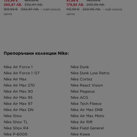
135,99 €
169,99 €
91,99 €
149,99 €
265,97 ЛВ.
332,47 ЛВ.
179,92 ЛВ.
293,36 ЛВ.
169,99 €
332,47 ЛВ.
– най-ниска
113,99 €
222,95 ЛВ.
– най-ниска
цена
цена
Препоръчани колекции Nike:
Nike Air Force 1
Nike Dunk
Nike Air Force 1 '07
Nike Dunk Low Retro
Nike Air Max
Nike Cortez
Nike Air Max 270
Nike React Vision
Nike Air Max 90
Nike Pegasus
Nike Air Max 95
Nike ACG
Nike Air Max 97
Nike Tech Fleece
Nike Air Max DN
Nike Air Max DN8
Nike Shox
Nike Air Max Moto
Nike Shox TL
Nike Air Rift
Nike Shox R4
Nike Field General
Nike P-6000
Nike Kawa