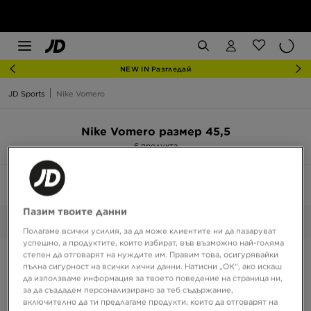
NEW IN Разгледай
JD Sports
Nike Vomero
Nike Vomero размер 45,5
6 продукта
Сортирай:
Препоръчани
Филтрирай
1
Пазим твоите данни
45,5
Избрани:
Изчисти
Полагаме всички усилия, за да може клиентите ни да пазаруват
успешно, а продуктите, които избират, във възможно най-голяма
степен да отговарят на нуждите им. Правим това, осигурявайки
пълна сигурност на всички лични данни. Натисни „ОК“, ако искаш
да използваме информация за твоето поведение на страница ни,
за да създадем персонализирано за теб съдържание,
включително да ти предлагаме продукти, които да отговарят на