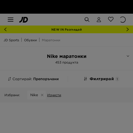
NEW IN Разгледай
JD Sports
Обувки
Маратонки
Nike маратонки
453 продукта
Сортирай:
Препоръчани
Филтрирай
1
Nike
Избрани:
Изчисти