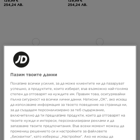
129,99 €
129,99 €
254,24 ЛВ.
254,24 ЛВ.
Пазим твоите данни
Полагаме всички усилия, за да може клиентите ни да пазаруват
успешно, а продуктите, които избират, във възможно най-голяма
NIKE REACT VISION
NIKE AIR FORCE 1 07' TECH ESS
степен да отговарят на нуждите им. Правим това, осигурявайки
пълна сигурност на всички лични данни. Натисни „ОК“, ако искаш
да използваме информация за твоето поведение на страница ни,
139,99 €
119,99 €
273,80 ЛВ.
234,68 ЛВ.
за да създадем персонализирано за теб съдържание,
включително да ти предлагаме продукти, които да отговарят на
твоите нужди и интереси, персонализирани реклами и да
запазваме твоите предпочитания. Във всеки момент можеш да
промениш решението си и настройките за файловете
„бисквитки“, като избереш: „Настройки“. Ако не искаш да