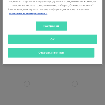
получаваш персонализирани продуктови предложения, които да
отговарят на твоите предпочитания, избери „Отхвърли всички“.
Ако искаш да получиш повече информация, прочети нашата
политика за поверителност.
САМО В
САМО В
Настройки
OK
NIKE P-6000
NIKE AIR FORCE 1 '07 LV8
119,99 €
129,99 €
Отхвърли всички
234,68 ЛВ.
254,24 ЛВ.