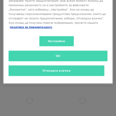
запазваме твоите предпочитания. Във всеки момент можеш да
промениш решението си и настройките за файловете
„бисквитки“, като избереш: „Настройки“. Ако не искаш да
получаваш персонализирани продуктови предложения, които да
отговарят на твоите предпочитания, избери „Отхвърли всички“.
Ако искаш да получиш повече информация, прочети нашата
политика за поверителност.
СУПЕР ОФЕРТА
Настройки
SALOMON XT-6
SALOMON XT-6
OK
179,99 €
151,99 €
179,99 €
352,03 ЛВ.
297,27 ЛВ.
352,03 ЛВ.
179,99 €
352,03 ЛВ.
– най-ниска
цена
Отхвърли всички