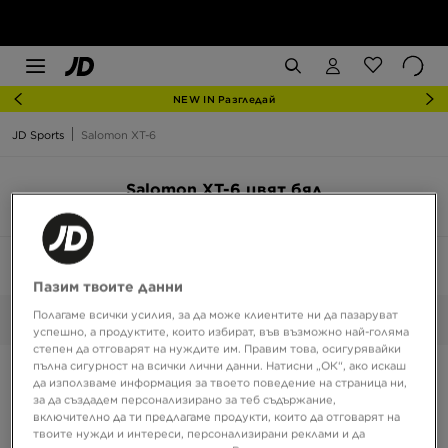
NEW IN Разгледай
JD Sports
Salomon XT-6
Salomon XT-6 цвят бял
5 продукта
Сортирай:
Препоръчани
Филтрирай
1
Пазим твоите данни
Полагаме всички усилия, за да може клиентите ни да пазаруват
Бял
Избрани:
Изчисти
успешно, а продуктите, които избират, във възможно най-голяма
степен да отговарят на нуждите им. Правим това, осигурявайки
пълна сигурност на всички лични данни. Натисни „ОК“, ако искаш
да използваме информация за твоето поведение на страница ни,
за да създадем персонализирано за теб съдържание,
включително да ти предлагаме продукти, които да отговарят на
твоите нужди и интереси, персонализирани реклами и да