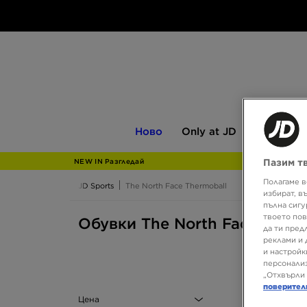
Ново
Only
Мъжки
Ново
Only at JD
Мъжки
at
JD
Пазим т
NEW IN Разгледай
Полагаме в
JD Sports
The North Face Thermoball
избират, в
пълна сигу
твоето пов
Обувки The North Face Therm
да ти пред
реклами и 
и настройк
персонализ
„Отхвърли 
поверител
Цена