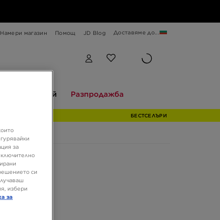
Доставяме до...
Намери магазин
Помощ
JD Blog
Разгледай
Разпродажба
и
Разгледай
Разпродажба
БЕСТСЕЛЪРИ
които
игурявайки
ация за
 включително
зирани
решението си
олучаваш
я, избери
ка за