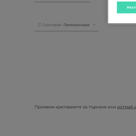
Наст
Сортирай:
Препоръчани
Промени критериите за търсене или
изтрий 