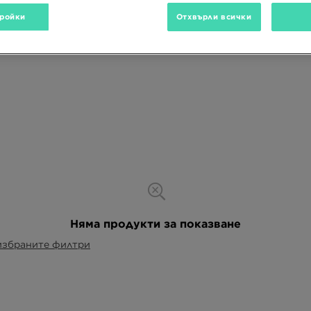
ройки
Отхвърли всички
Няма продукти за показване
избраните филтри