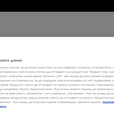
Дамски
Детски
Аксесоари
Марки
Дамски
Детски
Аксесоари
Марки
Колекци
воите данни
БЮЛЕТИН
сички усилия, за да може клиентите ни да пазаруват успешно, а продуктите, 
ъв възможно най-голяма степен да отговарят на нуждите им. Правим това, ос
рност на всички лични данни. Натисни „ОК“, ако искаш да използваме информ
едение на страница ни, за да създадем персонализирано за теб съдържание,
oball
лагаме продукти, които да отговарят на твоите нужди и интереси, персонали
да запазваме твоите предпочитания. Във всеки момент можеш да промениш 
ите за файловете „бисквитки“, като избереш: „Настройки“. Ако не искаш да п
ирани продуктови предложения, които да отговарят на твоите предпочитани
всички“. Ако искаш да получиш повече информация, прочети нашата
полити
ност.