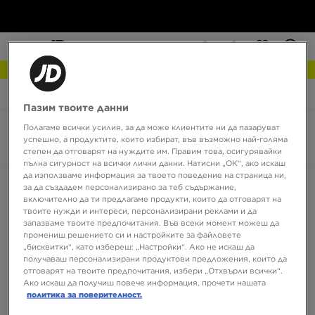
NEW IN Разгледай
JD Sports
Ugg Classic Ultra Stretch Cuff
Пазим твоите данни
Полагаме всички усилия, за да може клиентите ни да пазаруват
Обувки Ugg Classic Ultra Stretch Cuff
успешно, а продуктите, които избират, във възможно най-голяма
0 продукта
степен да отговарят на нуждите им. Правим това, осигурявайки
пълна сигурност на всички лични данни. Натисни „ОК“, ако искаш
да използваме информация за твоето поведение на страница ни,
Сортирай:
Препоръчани
Филтрирай
за да създадем персонализирано за теб съдържание,
включително да ти предлагаме продукти, които да отговарят на
твоите нужди и интереси, персонализирани реклами и да
запазваме твоите предпочитания. Във всеки момент можеш да
промениш решението си и настройките за файловете
„бисквитки“, като избереш: „Настройки“. Ако не искаш да
получаваш персонализирани продуктови предложения, които да
отговарят на твоите предпочитания, избери „Отхвърли всички“.
Ако искаш да получиш повече информация, прочети нашата
политика за поверителност.
Няма продукти за показване