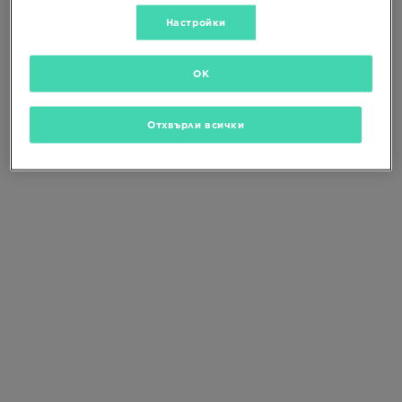
Промени критериите за търсене
или
изтрий избраните филтри
Настройки
OK
Отхвърли всички