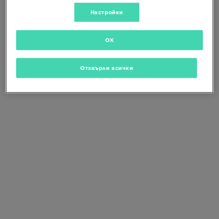
Промени критериите за търсене
или
изтрий избраните филтри
Настройки
OK
Отхвърли всички