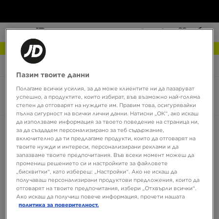
NEW IN Разгледай
JD Sports
adidas Kegler Super
Пазим твоите данни
Полагаме всички усилия, за да може клиентите ни да пазаруват
adidas Kegler Super
успешно, а продуктите, които избират, във възможно най-голяма
0 продукта
степен да отговарят на нуждите им. Правим това, осигурявайки
пълна сигурност на всички лични данни. Натисни „ОК“, ако искаш
да използваме информация за твоето поведение на страница ни,
Сортирай:
Препоръчани
Филтрирай
за да създадем персонализирано за теб съдържание,
включително да ти предлагаме продукти, които да отговарят на
твоите нужди и интереси, персонализирани реклами и да
запазваме твоите предпочитания. Във всеки момент можеш да
промениш решението си и настройките за файловете
„бисквитки“, като избереш: „Настройки“. Ако не искаш да
получаваш персонализирани продуктови предложения, които да
отговарят на твоите предпочитания, избери „Отхвърли всички“.
Ако искаш да получиш повече информация, прочети нашата
политика за поверителност.
Няма продукти за показване