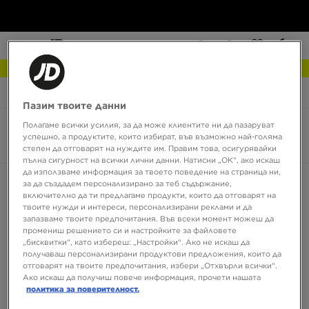
NEW IN Разгледай
JD Sports
adidas ZX 22
Пазим твоите данни
Полагаме всички усилия, за да може клиентите ни да пазаруват
adidas ZX 22
успешно, а продуктите, които избират, във възможно най-голяма
0 продукта
степен да отговарят на нуждите им. Правим това, осигурявайки
пълна сигурност на всички лични данни. Натисни „ОК“, ако искаш
да използваме информация за твоето поведение на страница ни,
Сортирай:
Препоръчани
Филтрирай
за да създадем персонализирано за теб съдържание,
включително да ти предлагаме продукти, които да отговарят на
твоите нужди и интереси, персонализирани реклами и да
запазваме твоите предпочитания. Във всеки момент можеш да
промениш решението си и настройките за файловете
„бисквитки“, като избереш: „Настройки“. Ако не искаш да
получаваш персонализирани продуктови предложения, които да
отговарят на твоите предпочитания, избери „Отхвърли всички“.
Ако искаш да получиш повече информация, прочети нашата
политика за поверителност.
Няма продукти за показване