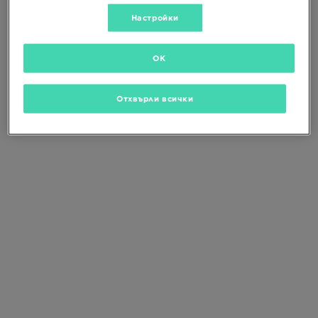
Промени критериите за търсене
или
изтрий избраните филтри
Настройки
OK
Отхвърли всички