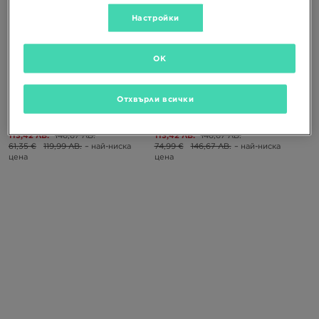
Настройки
СУПЕР ОФЕРТА
СУПЕР ОФЕРТА
OK
CROCS ECHO CLOG
CROCS ECHO CLOG
Отхвърли всички
57,99 €
74,99 €
57,99 €
74,99 €
113,42 ЛВ.
146,67 ЛВ.
113,42 ЛВ.
146,67 ЛВ.
61,35 €
119,99 ЛВ.
– най-ниска
74,99 €
146,67 ЛВ.
– най-ниска
цена
цена