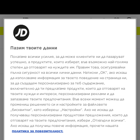
NEW IN Разгледай
JD Sports
Crocs Echo Clog
Пазим твоите данни
Полагаме всички усилия, за да може клиентите ни да пазаруват
Crocs Echo Clog
успешно, а продуктите, които избират, във възможно най-голяма
2 продукта
степен да отговарят на нуждите им. Правим това, осигурявайки
пълна сигурност на всички лични данни. Натисни „ОК“, ако искаш
да използваме информация за твоето поведение на страница ни,
Сортирай:
Препоръчани
Филтрирай
за да създадем персонализирано за теб съдържание,
включително да ти предлагаме продукти, които да отговарят на
твоите нужди и интереси, персонализирани реклами и да
запазваме твоите предпочитания. Във всеки момент можеш да
промениш решението си и настройките за файловете
„бисквитки“, като избереш: „Настройки“. Ако не искаш да
получаваш персонализирани продуктови предложения, които да
отговарят на твоите предпочитания, избери „Отхвърли всички“.
Ако искаш да получиш повече информация, прочети нашата
политика за поверителност.