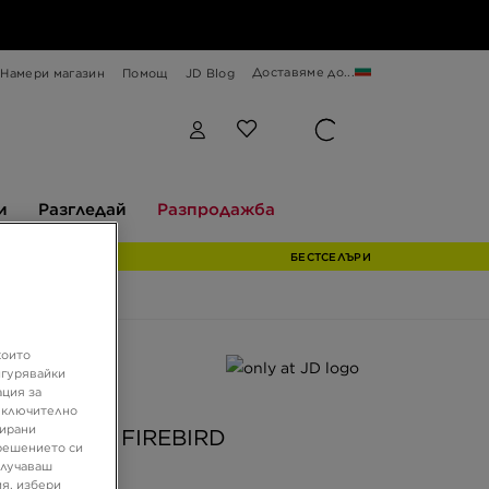
Доставяме до...
Намери магазин
Помощ
JD Blog
Разгледай
Разпродажба
и
Разгледай
Разпродажба
БЕСТСЕЛЪРИ
които
ферта
игурявайки
ация за
JD
 включително
зирани
AS ШОРТИ FIREBIRD
решението си
олучаваш
я, избери