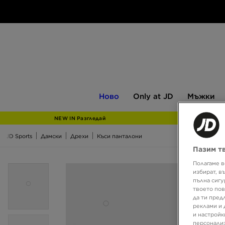
Ново
Only
Мъжки
Ново
Only at JD
Мъжки
at
JD
NEW IN Разгледай
JD Sports
Дамски
Дрехи
Къси панталони
Пазим т
Полагаме в
избират, в
пълна сигу
твоето пов
да ти пред
реклами и 
и настройк
персонализ