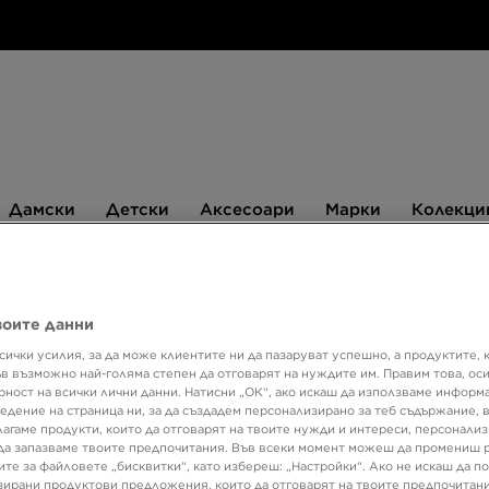
Дамски
Детски
Аксесоари
Марки
Дамски
Детски
Аксесоари
Марки
Колекци
БЮЛЕТИН
воите данни
сички усилия, за да може клиентите ни да пазаруват успешно, а продуктите, 
Супер о
ъв възможно най-голяма степен да отговарят на нуждите им. Правим това, ос
рност на всички лични данни. Натисни „ОК“, ако искаш да използваме информ
Само в 
едение на страница ни, за да създадем персонализирано за теб съдържание,
лагаме продукти, които да отговарят на твоите нужди и интереси, персонали
ADID
да запазваме твоите предпочитания. Във всеки момент можеш да промениш 
ите за файловете „бисквитки“, като избереш: „Настройки“. Ако не искаш да п
ирани продуктови предложения, които да отговарят на твоите предпочитани