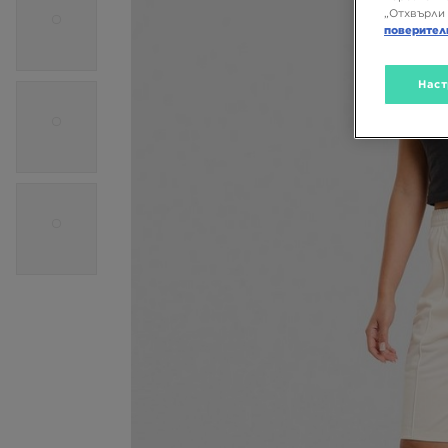
„Отхвърли 
поверител
Наст