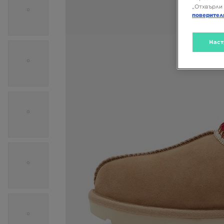
„Отхвърли 
поверител
Наст