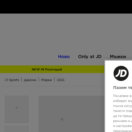
Ново
Only
Мъжки
Ново
Only at JD
Мъжки
at
JD
NEW IN Разгледай
JD Sports
Дамски
Марки
UGG
Пазим т
Полагаме в
избират, в
пълна сигу
твоето пов
да ти пред
реклами и 
и настройк
персонализ