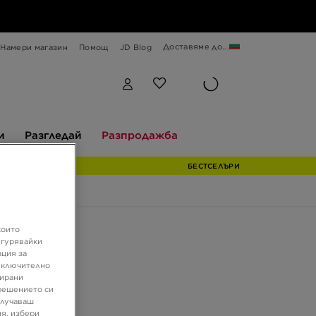
Доставяме до...
Намери магазин
Помощ
JD Blog
Разгледай
Разпродажба
и
Разгледай
Разпродажба
БЕСТСЕЛЪРИ
които
ASMAN II
игурявайки
ация за
 включително
зирани
9 €
решението си
6 ЛВ.
олучаваш
я, избери