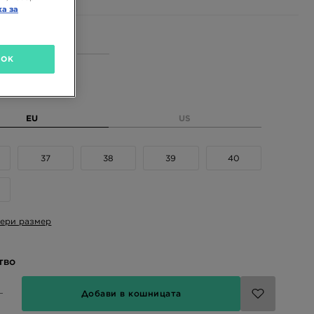
ка за
 цветове
OK
размер
EU
US
37
38
39
40
ери размер
тво
Добави в кошницата