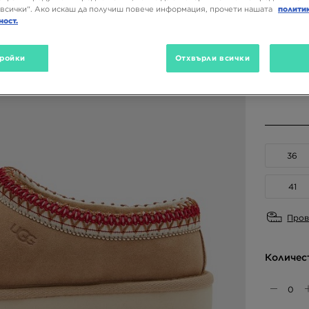
всички“. Ако искаш да получиш повече информация, прочети нашата
полити
ност.
Налични
ройки
Отхвърли всички
Избери 
36
41
Пров
Количес