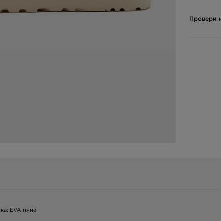
Провери н
ка: EVA пяна