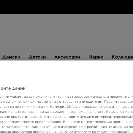
Дамски
Детски
Аксесоари
Марки
Дамски
Детски
Аксесоари
Марки
Колекци
БЮЛЕТИН
воите данни
сички усилия, за да може клиентите ни да пазаруват успешно, а продуктите, 
UGG T
ъв възможно най-голяма степен да отговарят на нуждите им. Правим това, ос
рност на всички лични данни. Натисни „ОК“, ако искаш да използваме информ
едение на страница ни, за да създадем персонализирано за теб съдържание,
лагаме продукти, които да отговарят на твоите нужди и интереси, персонали
149,9
да запазваме твоите предпочитания. Във всеки момент можеш да промениш 
293,3
ите за файловете „бисквитки“, като избереш: „Настройки“. Ако не искаш да п
ирани продуктови предложения, които да отговарят на твоите предпочитани