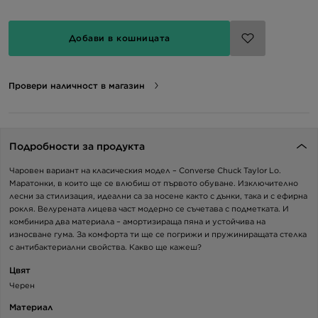
Добави в кошницата
Провери наличност в магазин
Подробности за продукта
Чаровен вариант на класическия модел – Converse Chuck Taylor Lo.
Маратонки, в които ще се влюбиш от първото обуване. Изключително
лесни за стилизация, идеални са за носене както с дънки, така и с ефирна
рокля. Велурената лицева част модерно се съчетава с подметката. И
комбинира два материала – амортизираща пяна и устойчива на
износване гума. За комфорта ти ще се погрижи и пружиниращата стелка
с антибактериални свойства. Какво ще кажеш?
Цвят
Черен
Материал