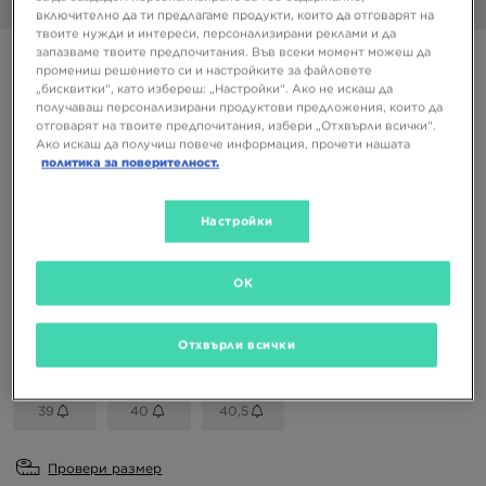
1/6
включително да ти предлагаме продукти, които да отговарят на
твоите нужди и интереси, персонализирани реклами и да
запазваме твоите предпочитания. Във всеки момент можеш да
CONVERSE CHUCK TAYLOR LO
промениш решението си и настройките за файловете
„бисквитки“, като избереш: „Настройки“. Ако не искаш да
получаваш персонализирани продуктови предложения, които да
89,99 €
отговарят на твоите предпочитания, избери „Отхвърли всички“.
176,01 ЛВ.
Ако искаш да получиш повече информация, прочети нашата
политика за поверителност.
Налични Цветове
Настройки
Избери размер
OK
EU
US
Отхвърли всички
36
37
37,5
38
38,5
39
40
40,5
Провери размер