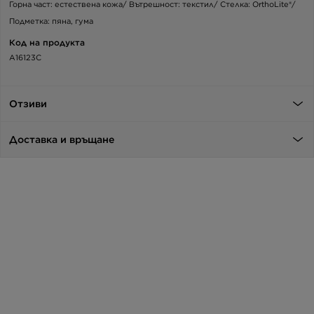
Горна част: естествена кожа/ Вътрешност: текстил/ Стелка: OrthoLite®/
Подметка: пяна, гума
Код на продукта
A16123C
Отзиви
Доставка и връщане