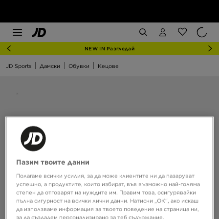
NEW IN Разгледай
JD Sports
Дамски
Обувки
Кецове
Пазим твоите данни
Полагаме всички усилия, за да може клиентите ни да пазаруват
успешно, а продуктите, които избират, във възможно най-голяма
степен да отговарят на нуждите им. Правим това, осигурявайки
пълна сигурност на всички лични данни. Натисни „ОК“, ако искаш
да използваме информация за твоето поведение на страница ни,
за да създадем персонализирано за теб съдържание,