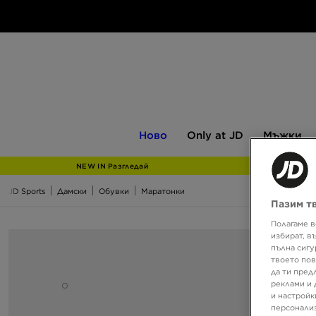
Ново
Only
Мъжки
Ново
Only at JD
Мъжки
at
JD
NEW IN Разгледай
JD Sports
Дамски
Обувки
Маратонки
Пазим т
Полагаме в
избират, в
пълна сигу
твоето пов
да ти пред
реклами и 
и настройк
персонализ