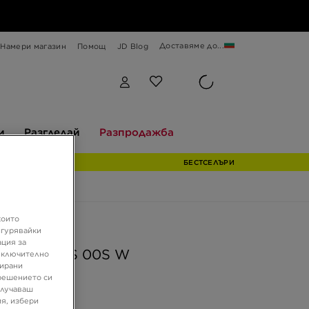
Доставяме до...
Намери магазин
Помощ
JD Blog
Разгледай
Разпродажба
и
Разгледай
Разпродажба
БЕСТСЕЛЪРИ
които
ферта
игурявайки
ация за
AS CAMPUS 00S W
 включително
зирани
решението си
олучаваш
€
я, избери