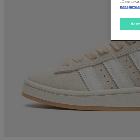
„Отхвърли 
поверител
Наст