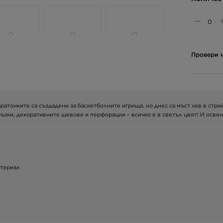
Провери н
ратонките са създадени за баскетболните игрища, но днес са мъст хев в стри
зки, декоративните шевове и перфорации – всичко е в светъл цвят! И освен т
атериал