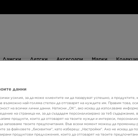
Дамски
Детски
Аксесоари
Марки
Дамски
Детски
Аксесоари
Марки
Колекци
БЮЛЕТИН
воите данни
сички усилия, за да може клиентите ни да пазаруват успешно, а продуктите, 
Супер о
ъв възможно най-голяма степен да отговарят на нуждите им. Правим това, ос
рност на всички лични данни. Натисни „ОК“, ако искаш да използваме информ
ADID
едение на страница ни, за да създадем персонализирано за теб съдържание,
лагаме продукти, които да отговарят на твоите нужди и интереси, персонали
да запазваме твоите предпочитания. Във всеки момент можеш да промениш 
ите за файловете „бисквитки“, като избереш: „Настройки“. Ако не искаш да п
77,99 
ирани продуктови предложения, които да отговарят на твоите предпочитани