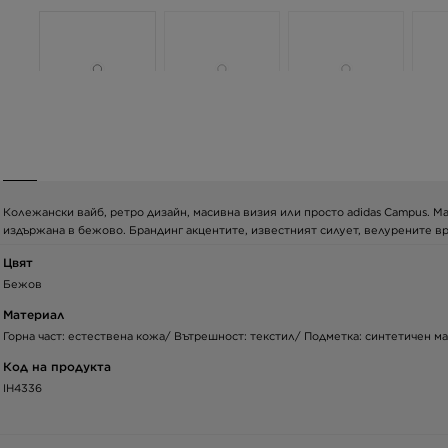
Колежански вайб, ретро дизайн, масивна визия или просто adidas Campus. Ма
издържана в бежово. Брандинг акцентите, известният силует, велурените връ
Цвят
Бежов
Материал
Горна част: естествена кожа/ Вътрешност: текстил/ Подметка: синтетичен м
Код на продукта
IH4336