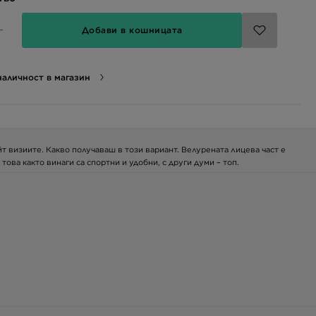
Добави в кошницата
аличност в магазин
йт визиите. Какво получаваш в този вариант. Велурената лицева част е
ова както винаги са спортни и удобни, с други думи – топ.