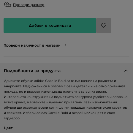
Провери размер
Добави в кошницата
Провери наличност в магазин
Подробности за продукта
Дамските обувки adidas Gazelle Bold са въплъщение на радостта и
енергията! Издържани са в розово с бели детайли и не само привличат
погледа, но и вкарват изненадващ елемент във всяка визия.
Интересната конструкция на подметката осигурява удобство и опора на
всяка крачка, а връзките – идеално прилягане. Тези изключителни
обувки ще освежат всеки сет и ще му придадат изключителен характер
и свежест. Избери adidas Gazelle Bold и вкарай малко цвят в своя
гардероб!
Цвят