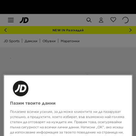
NEW IN Разгледай
JD Sports
Дамски
Обувки
Маратонки
Пазим твоите данни
Полагаме всички усилия, за да може клиентите ни да пазаруват
успешно, а продуктите, които избират, във възможно най-голяма
степен да отговарят на нуждите им. Правим това, осигурявайки
пълна сигурност на всички лични данни. Натисни „ОК“, ако искаш
да използваме информация за твоето поведение на страница ни,