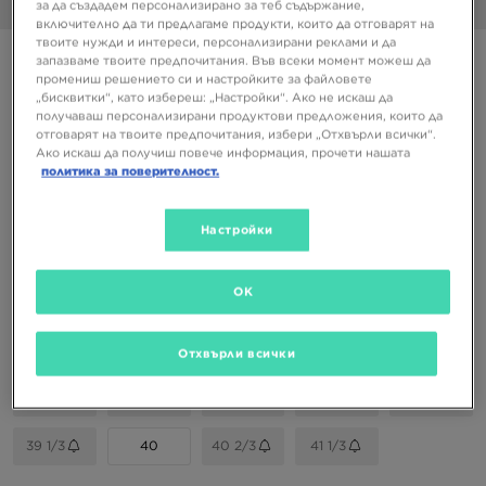
за да създадем персонализирано за теб съдържание,
1/6
включително да ти предлагаме продукти, които да отговарят на
твоите нужди и интереси, персонализирани реклами и да
Супер оферта
запазваме твоите предпочитания. Във всеки момент можеш да
промениш решението си и настройките за файловете
ADIDAS GAZELLE BOLD W
„бисквитки“, като избереш: „Настройки“. Ако не искаш да
получаваш персонализирани продуктови предложения, които да
отговарят на твоите предпочитания, избери „Отхвърли всички“.
61,99 €
Ако искаш да получиш повече информация, прочети нашата
121,24 ЛВ.
политика за поверителност.
Налични Цветове
Настройки
OK
Избери размер
EU
US
Отхвърли всички
36
36 2/3
37 1/3
38
38 2/3
39 1/3
40
40 2/3
41 1/3