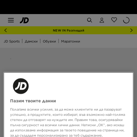
NEW IN Разгледай
JD Sports
Дамски
Обувки
Маратонки
Пазим твоите данни
Полагаме всички усилия, за да може клиентите ни да пазаруват
успешно, а продуктите, които избират, във възможно най-голяма
степен да отговарят на нуждите им. Правим това, осигурявайки
пълна сигурност на всички лични данни. Натисни „ОК“, ако искаш
да използваме информация за твоето поведение на страница ни,
за да създадем персонализирано за теб съдържание,