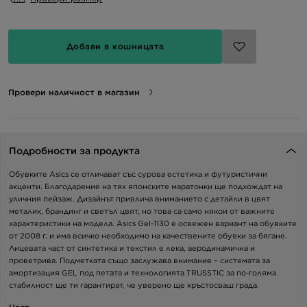
Добави в кошницата
Провери наличност в магазин
Подробности за продукта
Обувките Asics се отличават със сурова естетика и футуристични
акценти. Благодарение на тях японските маратонки ще подхождат на
уличния пейзаж. Дизайнът привлича вниманието с детайли в цвят
металик, брандинг и светъл цвят, но това са само някои от важните
характеристики на модела. Asics Gel-1130 е освежен вариант на обувките
от 2008 г. и има всичко необходимо на качествените обувки за бягане.
Лицевата част от синтетика и текстил е лека, аеродинамична и
проветрива. Подметката също заслужава внимание – системата за
амортизация GEL под петата и технологията TRUSSTIC за по-голяма
стабилност ще ти гарантират, че уверено ще кръстосваш града.