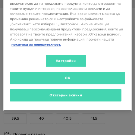
1/6
включително да ти предлагаме продукти, които да отговарят на
твоите нужди и интереси, персонализирани реклами и да
запазваме твоите предпочитания. Във всеки момент можеш да
ASICS GEL-1130
промениш решението си и настройките за файловете
„бисквитки“, като избереш: „Настройки“. Ако не искаш да
получаваш персонализирани продуктови предложения, които да
99,99 €
отговарят на твоите предпочитания, избери „Отхвърли всички“.
195,56 ЛВ.
Ако искаш да получиш повече информация, прочети нашата
политика за поверителност.
Налични Цветове
Настройки
Избери размер
OK
EU
US
Отхвърли всички
36
37
37,5
38
39
39,5
40
40,5
41,5
Провери размер