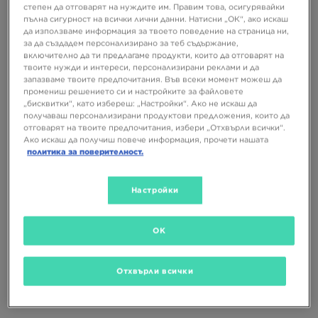
степен да отговарят на нуждите им. Правим това, осигурявайки
пълна сигурност на всички лични данни. Натисни „ОК“, ако искаш
да използваме информация за твоето поведение на страница ни,
за да създадем персонализирано за теб съдържание,
включително да ти предлагаме продукти, които да отговарят на
твоите нужди и интереси, персонализирани реклами и да
запазваме твоите предпочитания. Във всеки момент можеш да
NEW BALANCE U740
NIKE SHOX TL
промениш решението си и настройките за файловете
„бисквитки“, като избереш: „Настройки“. Ако не искаш да
получаваш персонализирани продуктови предложения, които да
129,99 €
169,99 €
отговарят на твоите предпочитания, избери „Отхвърли всички“.
254,24 ЛВ.
332,47 ЛВ.
Ако искаш да получиш повече информация, прочети нашата
политика за поверителност.
Настройки
OK
Отхвърли всички