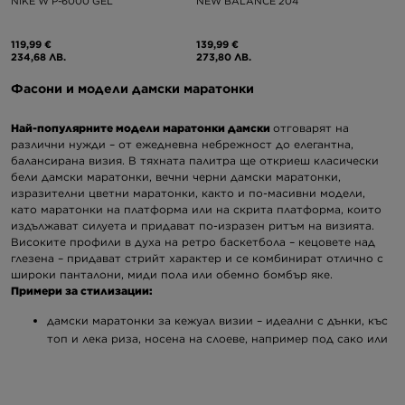
NIKE W P-6000 GEL
NEW BALANCE 204
119,99 €
139,99 €
234,68 ЛВ.
273,80 ЛВ.
Фасони и модели дамски маратонки
Най-популярните модели маратонки дамски
отговарят на
различни нужди – от ежедневна небрежност до елегантна,
балансирана визия. В тяхната палитра ще откриеш класически
бели дамски маратонки, вечни
черни дамски маратонки
,
изразителни цветни маратонки, както и по-масивни модели,
като маратонки на платформа или на скрита платформа, които
издължават силуета и придават по-изразен ритъм на визията.
Високите профили в духа на ретро баскетбола – кецовете над
глезена – придават стрийт характер и се комбинират отлично с
широки панталони, миди пола или обемно бомбър яке.
Примери за стилизации:
дамски маратонки за кежуал визии – идеални с дънки, къс
топ и лека риза, носена на слоеве, например под сако или
разкопчан суичър;
маратонки за елегантна визия – чист спортен шик с добре
скроен костюм и семпла тениска;