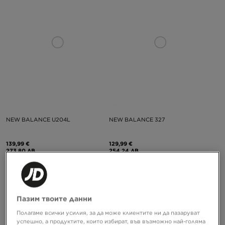
NEW BALANCE U204L
NEW BALANCE 327
139,99 €
129,99 €
273,80 ЛВ.
254,24 ЛВ.
Пазим твоите данни
Полагаме всички усилия, за да може клиентите ни да пазаруват
успешно, а продуктите, които избират, във възможно най-голяма