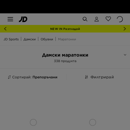
NEW IN Разгледай
JD Sports
Дамски
Обувки
Маратонки
Дамски маратонки
338 продукта
Сортирай:
Препоръчани
Филтрирай