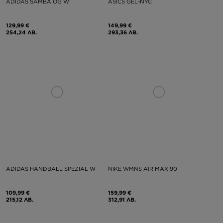
ADIDAS SAMBA OG W
ASICS GEL-NYC
129,99 €
149,99 €
254,24 ЛВ.
293,36 ЛВ.
ADIDAS HANDBALL SPEZIAL W
NIKE WMNS AIR MAX 90
109,99 €
159,99 €
215,12 ЛВ.
312,91 ЛВ.