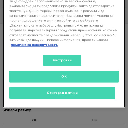
за да създадем персонализирано за теб съдържание,
1/6
включително да ти предлагаме продукти, които да отговарят на
твоите нужди и интереси, персонализирани реклами и да
запазваме твоите предпочитания. Във всеки момент можеш да
Снимки
360°
промениш решението си и настройките за файловете
„бисквитки“, като избереш: „Настройки“. Ако не искаш да
получаваш персонализирани продуктови предложения, които да
Супер оферта
отговарят на твоите предпочитания, избери „Отхвърли всички“.
Ако искаш да получиш повече информация, прочети нашата
PUMA SPEEDCAT OG
политика за поверителност.
75,99 €
Настройки
148,62 ЛВ.
87,99 €
172,09 ЛВ.
-14%
(Най-ниска цена от 30-те дни преди намалението)
OK
109,99 €
215,12 ЛВ.
-31%
(Начална цена)
Налични Цветове
Отхвърли всички
Избери размер
EU
US