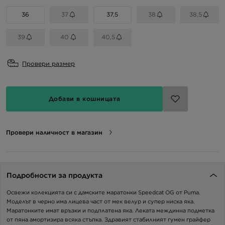
36
37
37,5
38
38,5
39
40
40,5
Провери размер
Добави в кошницата
Провери наличност в магазин
Подробности за продукта
Освежи колекцията си с дамските маратонки Speedcat OG от Puma.
Моделът в черно има лицева част от мек велур и супер ниска яка.
Маратонките имат връзки и подплатена яка. Леката междинна подметка
от пяна амортизира всяка стъпка. Здравият стабилният гумен грайфер