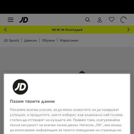
NEW IN Разгледай
JD Sports
Дамски
Обувки
Маратонки
Пазим твоите данни
Полагаме всички усилия, за да може клиентите ни да пазаруват
успешно, а продуктите, които избират, във възможно най-голяма
степен да отговарят на нуждите им. Правим това, осигурявайки
пълна сигурност на всички лични данни. Натисни „ОК“, ако искаш
да използваме информация за твоето поведение на страница ни,