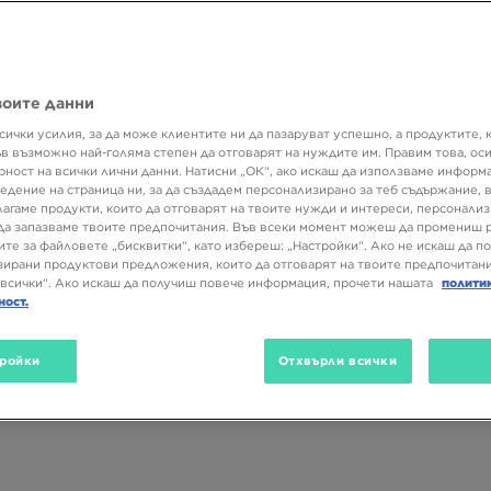
е част от съвременния лайфстайл, изграден около марки като Nik
 комфортът и изразителната форма са на първо място.
воите данни
сички усилия, за да може клиентите ни да пазаруват успешно, а продуктите, 
Размер
Цвят
Вид
ъв възможно най-голяма степен да отговарят на нуждите им. Правим това, ос
рност на всички лични данни. Натисни „ОК“, ако искаш да използваме информ
едение на страница ни, за да създадем персонализирано за теб съдържание,
лагаме продукти, които да отговарят на твоите нужди и интереси, персонали
да запазваме твоите предпочитания. Във всеки момент можеш да промениш 
ите за файловете „бисквитки“, като избереш: „Настройки“. Ако не искаш да п
ирани продуктови предложения, които да отговарят на твоите предпочитани
всички“. Ако искаш да получиш повече информация, прочети нашата
полити
ност.
ройки
Отхвърли всички