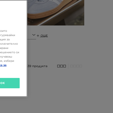
e,
които
игурявайки
ОЩЕ
ация за
 включително
зирани
решението си
олучаваш
я, избери
ка за
339 продукта
OK