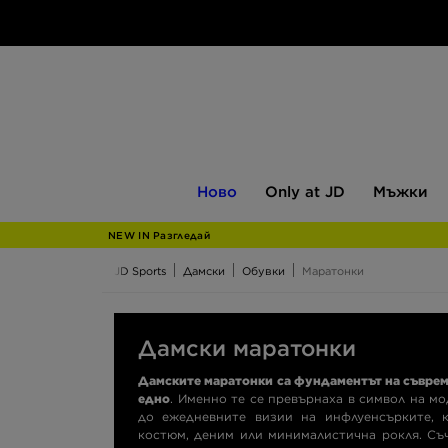
Ново
Only
Мъжки
Ново
Only at JD
Мъжки
at
JD
NEW IN Разгледай
JD Sports
Дамски
Обувки
Маратонки
Дамски маратонки
Дамските маратонки са фундаментът на съвреме
едно
. Именно те се превърнаха в символ на м
до ежедневните визии на инфлуенсърките, 
костюм, деним или минималистична рокля. Съ