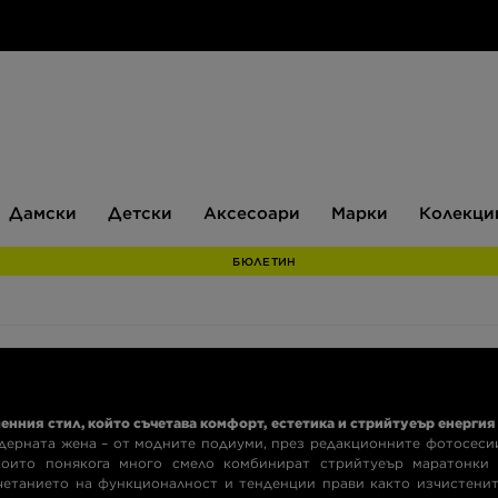
Дамски
Детски
Аксесоари
Марки
Дамски
Детски
Аксесоари
Марки
Колекци
БЮЛЕТИН
нния стил, който съчетава комфорт, естетика и стрийтуеър енергия
одерната жена – от модните подиуми, през редакционните фотосеси
които понякога много смело комбинират стрийтуеър маратонки 
четанието на функционалност и тенденции прави както изчистени