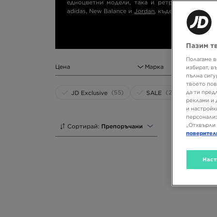
едноцветни модели, така и ретро маратонкит
adidas, New Balance и
Jordan
, където дизайнът,
Пазим т
Полагаме в
Цена
Марка
избират, в
пълна сигу
твоето пов
(55)
(252)
да ти пред
JD Exclusive
SALE
реклами и 
и настройк
персонализ
„Отхвърли 
Сортирай:
Препоръчани
поверител
Наст