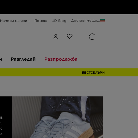
Доставяме до...
Намери магазин
Помощ
JD Blog
Разгледай
Разпродажба
и
Разгледай
Разпродажба
БЕСТСЕЛЪРИ
 в
и,
с
те