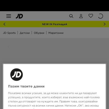
NEW IN Разгледай
JD Sports
Детски
Обувки
Маратонки
Пазим твоите данни
Полагаме всички усилия, за да може клиентите ни да пазаруват
успешно, а продуктите, които избират, във възможно най-голяма
степен да отговарят на нуждите им. Правим това, осигурявайки
пълна сигурност на всички лични данни. Натисни „ОК“, ако искаш