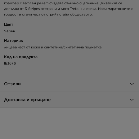
грайфер с вафлен релеф създава отлично сцепление. Дизайнът се
допълва от 3-Stripes отстрани и лого Trefoil на езика. Носи маратонките с
гордост и стани част от стрийт стайл обществото.
Цвят
Черен
Материал
лицева част от кожа и синтетика/синтетична подметка
Код на продукта
IE3676
Отзиви
Доставка и връщане