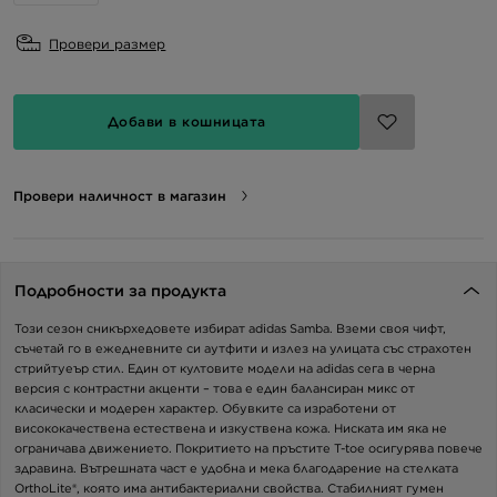
Провери размер
Добави в кошницата
Провери наличност в магазин
Подробности за продукта
Този сезон сникърхедовете избират adidas Samba. Вземи своя чифт,
съчетай го в ежедневните си аутфити и излез на улицата със страхотен
стрийтуеър стил. Един от култовите модели на adidas сега в черна
версия с контрастни акценти – това е един балансиран микс от
класически и модерен характер. Обувките са изработени от
висококачествена естествена и изкуствена кожа. Ниската им яка не
ограничава движението. Покритието на пръстите T-toe осигурява повече
здравина. Вътрешната част е удобна и мека благодарение на стелката
OrthoLite®, която има антибактериални свойства. Стабилният гумен