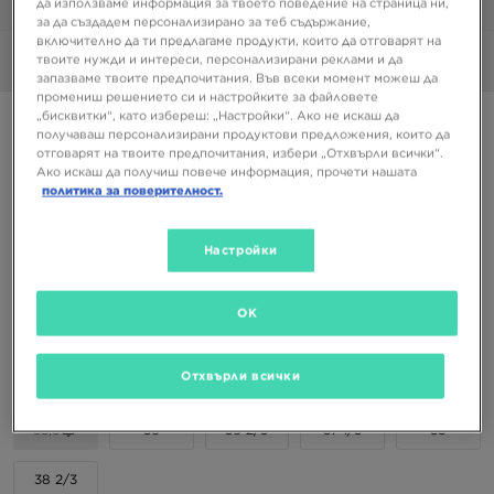
да използваме информация за твоето поведение на страница ни,
1/6
за да създадем персонализирано за теб съдържание,
включително да ти предлагаме продукти, които да отговарят на
твоите нужди и интереси, персонализирани реклами и да
Снимки
360°
запазваме твоите предпочитания. Във всеки момент можеш да
промениш решението си и настройките за файловете
„бисквитки“, като избереш: „Настройки“. Ако не искаш да
ADIDAS SAMBA OG
получаваш персонализирани продуктови предложения, които да
отговарят на твоите предпочитания, избери „Отхвърли всички“.
Ако искаш да получиш повече информация, прочети нашата
84,99 €
политика за поверителност.
166,23 ЛВ.
Настройки
Налични Цветове
OK
Избери размер
EU
US
Отхвърли всички
35,5
36
36 2/3
37 1/3
38
38 2/3