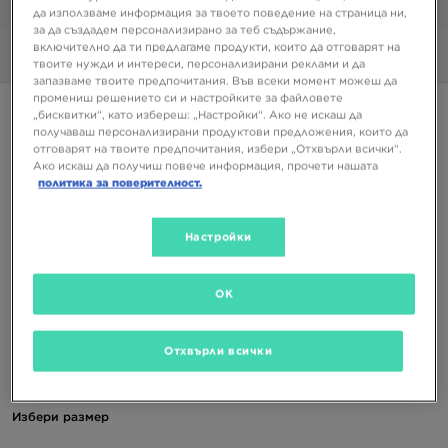
1/6
да използваме информация за твоето поведение на страница ни,
за да създадем персонализирано за теб съдържание,
включително да ти предлагаме продукти, които да отговарят на
Снимки
360°
твоите нужди и интереси, персонализирани реклами и да
запазваме твоите предпочитания. Във всеки момент можеш да
промениш решението си и настройките за файловете
Супер оферта
„бисквитки“, като избереш: „Настройки“. Ако не искаш да
получаваш персонализирани продуктови предложения, които да
Само в JD
отговарят на твоите предпочитания, избери „Отхвърли всички“.
Ако искаш да получиш повече информация, прочети нашата
NIKE AIR MAX 95 BB BG JDSP
политика за поверителност.
97,99 €
Настройки
191,65 ЛВ.
111,99 €
219,03 ЛВ.
-13%
(Най-ниска цена от 30-те дни преди намалението)
OK
139,99 €
273,80 ЛВ.
-30%
(Начална цена)
Отхвърли всички
Налични Цветове
Избери размер