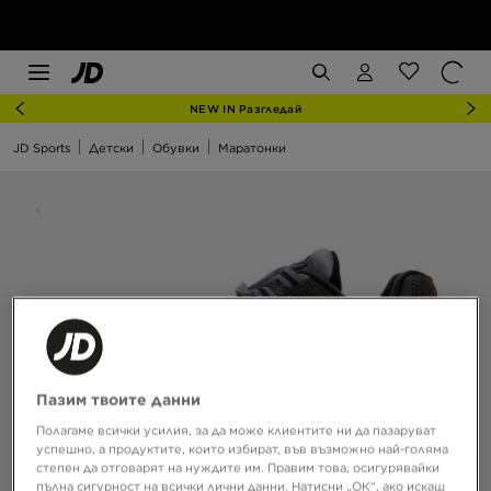
NEW IN Разгледай
JD Sports
Детски
Обувки
Маратонки
Пазим твоите данни
Полагаме всички усилия, за да може клиентите ни да пазаруват
успешно, а продуктите, които избират, във възможно най-голяма
степен да отговарят на нуждите им. Правим това, осигурявайки
пълна сигурност на всички лични данни. Натисни „ОК“, ако искаш