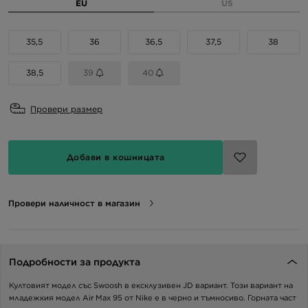
EU
US
35,5
36
36,5
37,5
38
38,5
39
40
Провери размер
Добави в кошницата
Провери наличност в магазин
Подробности за продукта
Култовият модел със Swoosh в ексклузивен JD вариант. Този вариант на
младежкия модел Air Max 95 от Nike е в черно и тъмносиво. Горната част