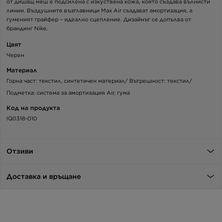
от дишащ меш е подсилена с изкуствена кожа, която създава вълнисти
линии. Въздушните възглавници Max Air създават амортизация, а
гуменият грайфер – идеално сцепление. Дизайнът се допълва от
брандинг Nike.
Цвят
Черен
Материал
Горна част: текстил, синтетичен материал/ Вътрешност: текстил/
Подметка: система за амортизация Air, гума
Код на продукта
IQ0318-010
Отзиви
Доставка и връщане