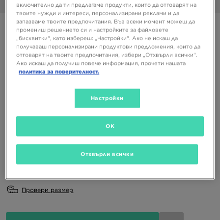
1/6
включително да ти предлагаме продукти, които да отговарят на
твоите нужди и интереси, персонализирани реклами и да
запазваме твоите предпочитания. Във всеки момент можеш да
UGG K LOWMEL
промениш решението си и настройките за файловете
„бисквитки“, като избереш: „Настройки“. Ако не искаш да
получаваш персонализирани продуктови предложения, които да
129,99 €
отговарят на твоите предпочитания, избери „Отхвърли всички“.
254,24 ЛВ.
Ако искаш да получиш повече информация, прочети нашата
политика за поверителност.
Налични Цветове
Настройки
Избери размер
OK
EU
US
Отхвърли всички
31
32,5
33,5
35
Провери размер