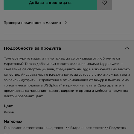
Добави в кошницата
Провери наличност в магазин
Подробности за продукта
Температурите падат, а ти не искаш да се отказваш от любимите си
маратонки? Тогава добави към своята колекция модела Ugg Lowmel –
съчетание от спортен дизайн, традициите на Ugg и изключително високо
качество. Лицевата част е идеална както за сетове в стил атлежър, така и
за бейсик аутфити – изработена е от комбинация от велур и платно. Има
топла и мека подплата UGGplush™ и примки на петата. Сред другите ѝ
предимства са масивният фасон, широките връзки и дебелата подметка.
Както и розовият цвят.
Цвят
Розов
Материал
Горна част: естествена кожа, текстил/ Вътрешност: текстил/ Подметка: