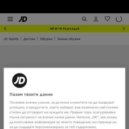
NEW IN Разгледай
JD Sports
Детски
Обувки
Зимни обувки
Пазим твоите данни
Полагаме всички усилия, за да може клиентите ни да пазаруват
успешно, а продуктите, които избират, във възможно най-голяма
степен да отговарят на нуждите им. Правим това, осигурявайки
пълна сигурност на всички лични данни. Натисни „ОК“, ако искаш
да използваме информация за твоето поведение на страница ни,
за да създадем персонализирано за теб съдържание,