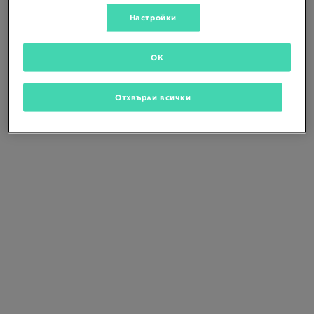
Промени критериите за търсене
или
изтрий избраните филтри
Настройки
OK
Отхвърли всички