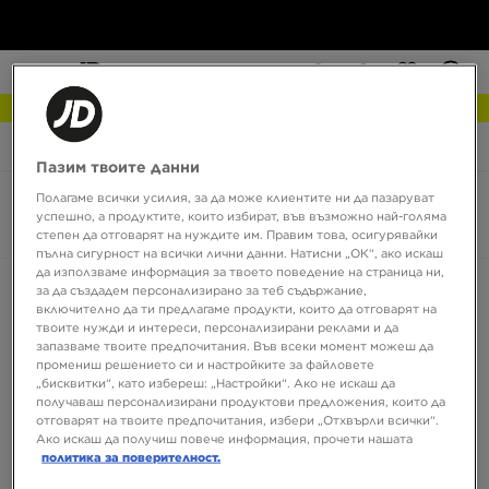
NEW IN Разгледай
JD Sports
Hoka Kawana 2
Пазим твоите данни
Полагаме всички усилия, за да може клиентите ни да пазаруват
Hoka Kawana 2
успешно, а продуктите, които избират, във възможно най-голяма
0 продукта
степен да отговарят на нуждите им. Правим това, осигурявайки
пълна сигурност на всички лични данни. Натисни „ОК“, ако искаш
да използваме информация за твоето поведение на страница ни,
Сортирай:
Препоръчани
Филтрирай
за да създадем персонализирано за теб съдържание,
включително да ти предлагаме продукти, които да отговарят на
твоите нужди и интереси, персонализирани реклами и да
запазваме твоите предпочитания. Във всеки момент можеш да
промениш решението си и настройките за файловете
„бисквитки“, като избереш: „Настройки“. Ако не искаш да
получаваш персонализирани продуктови предложения, които да
отговарят на твоите предпочитания, избери „Отхвърли всички“.
Ако искаш да получиш повече информация, прочети нашата
политика за поверителност.
Няма продукти за показване