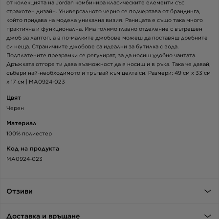
от колекцията на Jordan комбинира класическите елементи със
страхотен дизайн. Универсалното черно се подчертава от брандинга,
който придава на модела уникална визия. Раницата е също така много
практична и функционална. Има голямо главно отделение с вътрешен
джоб за лаптоп, а в по-малките джобове можеш да поставяш дребните
си неща. Страничните джобове са идеални за бутилка с вода.
Подплатените презрамки се регулират, за да носиш удобно чантата.
Дръжката отгоре ти дава възможност да я носиш и в ръка. Така че давай,
събери най-необходимото и тръгвай към целта си. Размери: 49 см x 33 см
x 17 см | MA0924-023
Цвят
Черен
Материал
100% полиестер
Код на продукта
MA0924-023
Отзиви
Доставка и връщане