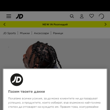
NEW IN Разгледай
JD Sports
Мъжки
Аксесоари
Раници
Пазим твоите данни
Полагаме всички усилия, за да може клиентите ни да пазаруват
успешно, а продуктите, които избират, във възможно най-голяма
степен да отговарят на нуждите им. Правим това, осигурявайки