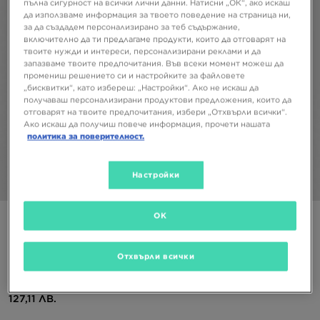
пълна сигурност на всички лични данни. Натисни „ОК“, ако искаш
да използваме информация за твоето поведение на страница ни,
за да създадем персонализирано за теб съдържание,
включително да ти предлагаме продукти, които да отговарят на
твоите нужди и интереси, персонализирани реклами и да
запазваме твоите предпочитания. Във всеки момент можеш да
промениш решението си и настройките за файловете
„бисквитки“, като избереш: „Настройки“. Ако не искаш да
получаваш персонализирани продуктови предложения, които да
отговарят на твоите предпочитания, избери „Отхвърли всички“.
Ако искаш да получиш повече информация, прочети нашата
политика за поверителност.
Настройки
1/4
OK
Специален продукт
JORDAN РАНИЦА JAM AIR PATROL
Отхвърли всички
64,99 €
127,11 ЛВ.