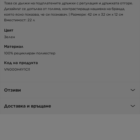
Това се дължи на подплатените дръжки с регулация и дръжката отгоре.
Дизайнът се допълва от голяма, контрастираща нашивка на бранда,
която ясно показва, че си познавач. | Размери: 42 см x 32 см x 12 см
Вместимост: 22 л
Цвят
Зелен
Материал
100% рециклиран полиестер
Код на продукта
VN000H4Y1CI1
Отзиви
Доставка и връщане