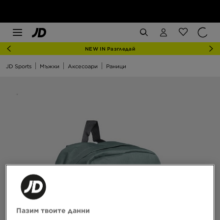
NEW IN Разгледай
JD Sports
Мъжки
Аксесоари
Раници
Пазим твоите данни