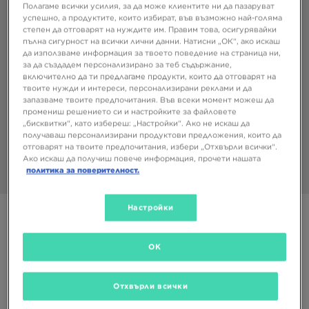
Полагаме всички усилия, за да може клиентите ни да пазаруват
успешно, а продуктите, които избират, във възможно най-голяма
степен да отговарят на нуждите им. Правим това, осигурявайки
пълна сигурност на всички лични данни. Натисни „ОК“, ако искаш
да използваме информация за твоето поведение на страница ни,
за да създадем персонализирано за теб съдържание,
включително да ти предлагаме продукти, които да отговарят на
твоите нужди и интереси, персонализирани реклами и да
запазваме твоите предпочитания. Във всеки момент можеш да
промениш решението си и настройките за файловете
„бисквитки“, като избереш: „Настройки“. Ако не искаш да
получаваш персонализирани продуктови предложения, които да
отговарят на твоите предпочитания, избери „Отхвърли всички“.
Ако искаш да получиш повече информация, прочети нашата
политика за поверителност.
1/4
Настройки
Супер оферта
VANS РАНИЦА OLD SKOOL CLASSIC
OK
39,99 €
78,21 ЛВ.
Отхвърли всички