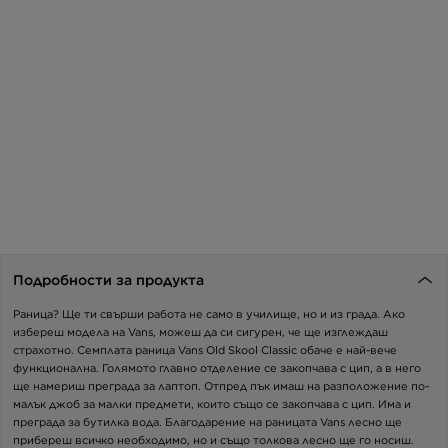
Подробности за продукта
Раница? Ще ти свърши работа не само в училище, но и из града. Ако
избереш модела на Vans, можеш да си сигурен, че ще изглеждаш
страхотно. Семплата раница Vans Old Skool Classic обаче е най-вече
функционална. Голямото главно отделение се закопчава с цип, а в него
ще намериш преграда за лаптоп. Отпред пък имаш на разположение по-
малък джоб за малки предмети, които също се закопчава с цип. Има и
преграда за бутилка вода. Благодарение на раницата Vans лесно ще
прибереш всичко необходимо, но и също толкова лесно ще го носиш.