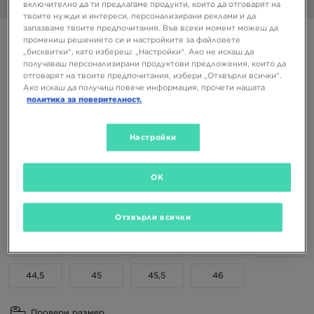
включително да ти предлагаме продукти, които да отговарят на
1/6
твоите нужди и интереси, персонализирани реклами и да
запазваме твоите предпочитания. Във всеки момент можеш да
NIKE REAX 8 TR
промениш решението си и настройките за файловете
„бисквитки“, като избереш: „Настройки“. Ако не искаш да
получаваш персонализирани продуктови предложения, които да
отговарят на твоите предпочитания, избери „Отхвърли всички“.
89,99 €
Ако искаш да получиш повече информация, прочети нашата
176,01 ЛВ.
политика за поверителност.
Налични Цветове
Настройки
OK
Избери размер
EU
US
Отхвърли всички
41
42
42,5
43
44
44,5
45
45,5
46
Провери размер