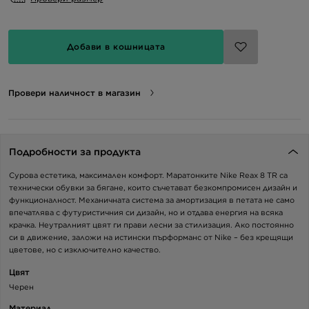
Добави в кошницата
Провери наличност в магазин
Подробности за продукта
Сурова естетика, максимален комфорт. Маратонките Nike Reax 8 TR са
технически обувки за бягане, които съчетават безкомпромисен дизайн и
функционалност. Механичната система за амортизация в петата не само
впечатлява с футуристичния си дизайн, но и отдава енергия на всяка
крачка. Неутралният цвят ги прави лесни за стилизация. Ако постоянно
си в движение, заложи на истински пърформанс от Nike – без крещящи
цветове, но с изключително качество.
Цвят
Черен
Материал