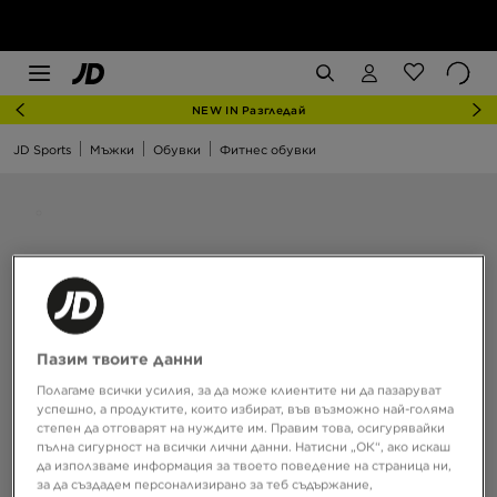
NEW IN Разгледай
JD Sports
Мъжки
Обувки
Фитнес обувки
Пазим твоите данни
Полагаме всички усилия, за да може клиентите ни да пазаруват
успешно, а продуктите, които избират, във възможно най-голяма
степен да отговарят на нуждите им. Правим това, осигурявайки
пълна сигурност на всички лични данни. Натисни „ОК“, ако искаш
да използваме информация за твоето поведение на страница ни,
за да създадем персонализирано за теб съдържание,