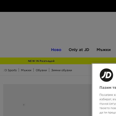
Ново
Only
Мъжки
Ново
Only at JD
Мъжки
at
JD
NEW IN Разгледай
JD Sports
Мъжки
Обувки
Зимни обувки
Пазим т
Полагаме в
избират, в
пълна сигу
твоето пов
да ти пред