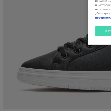
реклами и 
и настройк
персонализ
„Отхвърли 
поверител
Наст