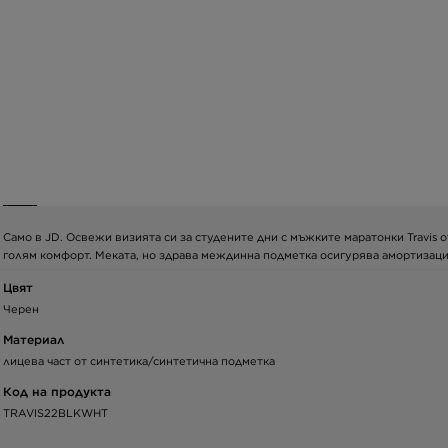
Само в JD. Освежи визията си за студените дни с мъжките маратонки Travis о
голям комфорт. Меката, но здрава междинна подметка осигурява амортизация
Цвят
Черен
Материал
лицева част от синтетика/синтетична подметка
Код на продукта
TRAVIS22BLKWHT