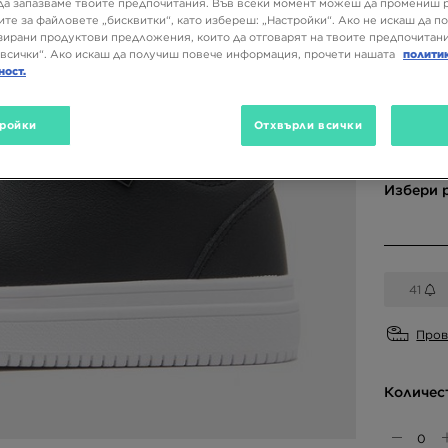
да запазваме твоите предпочитания. Във всеки момент можеш да промениш 
25,56 
ите за файловете „бисквитки“, като избереш: „Настройки“. Ако не искаш да п
49,99
ирани продуктови предложения, които да отговарят на твоите предпочитани
всички“. Ако искаш да получиш повече информация, прочети нашата
полити
ност.
Налични
ройки
Отхвърли всички
Черен
Избери 
41
Пров
Количес