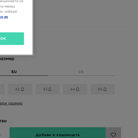
решението си
€
олучаваш
 ЛВ.
я, избери
ка за
 цветове
OK
размер
EU
US
42
43
44
45
ери размер
тво
Добави в кошницата