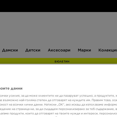
Дамски
Детски
Аксесоари
Марки
Дамски
Детски
Аксесоари
Марки
Колекци
БЮЛЕТИН
Супер о
воите данни
Само в 
сички усилия, за да може клиентите ни да пазаруват успешно, а продуктите, 
ъв възможно най-голяма степен да отговарят на нуждите им. Правим това, ос
NANNY
рност на всички лични данни. Натисни „ОК“, ако искаш да използваме информ
едение на страница ни, за да създадем персонализирано за теб съдържание,
лагаме продукти, които да отговарят на твоите нужди и интереси, персонали