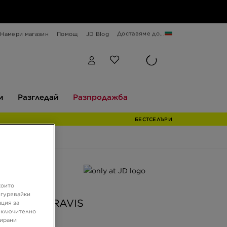
Доставяме до...
Намери магазин
Помощ
JD Blog
Разгледай
Разпродажба
и
Разгледай
Разпродажба
БЕСТСЕЛЪРИ
ферта
JD
които
игурявайки
 STATE TRAVIS
ация за
 включително
зирани