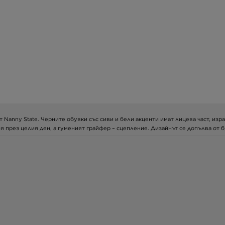
т Nanny State. Черните обувки със сиви и бели акценти имат лицева част, изра
 през целия ден, а гуменият грайфер – сцепление. Дизайнът се допълва от бр