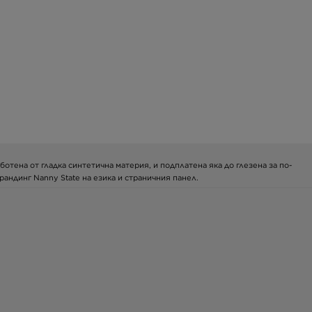
ботена от гладка синтетична материя, и подплатена яка до глезена за по-
андинг Nanny State на езика и страничния панел.