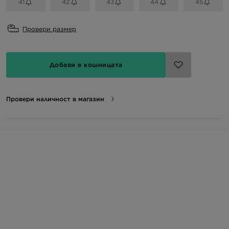
41
42
43
44
45
Провери размер
Добави в кошницата
Провери наличност в магазин