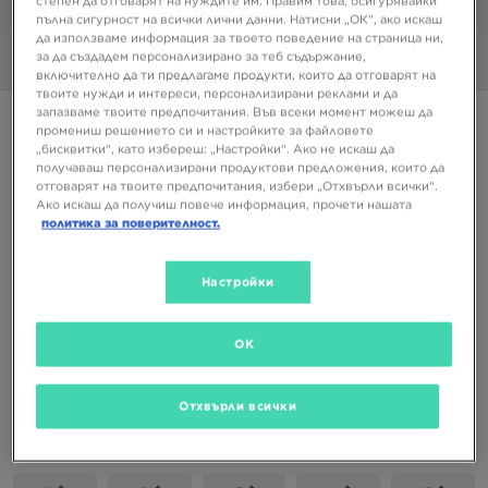
степен да отговарят на нуждите им. Правим това, осигурявайки
1/6
пълна сигурност на всички лични данни. Натисни „ОК“, ако искаш
да използваме информация за твоето поведение на страница ни,
за да създадем персонализирано за теб съдържание,
Снимки
360°
включително да ти предлагаме продукти, които да отговарят на
твоите нужди и интереси, персонализирани реклами и да
запазваме твоите предпочитания. Във всеки момент можеш да
Супер оферта
промениш решението си и настройките за файловете
„бисквитки“, като избереш: „Настройки“. Ако не искаш да
Само в JD
получаваш персонализирани продуктови предложения, които да
отговарят на твоите предпочитания, избери „Отхвърли всички“.
NANNY STATE TRAVIS
Ако искаш да получиш повече информация, прочети нашата
политика за поверителност.
25,56 €
49,99 ЛВ.
Настройки
Налични Цветове
OK
Кафяв
Избери размер
Отхвърли всички
EU
US