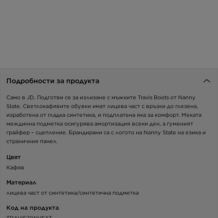
Подробности за продукта
Само в JD. Подготви се за излизане с мъжките Travis Boots от Nanny
State. Светлокафявите обувки имат лицева част с връзки до глезена,
изработена от гладка синтетика, и подплатена яка за комфорт. Меката
междинна подметка осигурява амортизация всеки ден, а гуменият
грайфер – сцепление. Брандирани са с логото на Nanny State на езика и
страничния панел.
Цвят
Кафяв
Материал
лицева част от синтетика/синтетична подметка
Код на продукта
TRAVIS21WHEAT