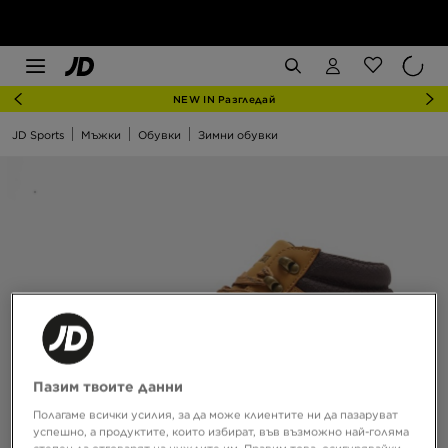
NEW IN Разгледай
JD Sports
Мъжки
Обувки
Зимни обувки
Пазим твоите данни
Полагаме всички усилия, за да може клиентите ни да пазаруват
успешно, а продуктите, които избират, във възможно най-голяма