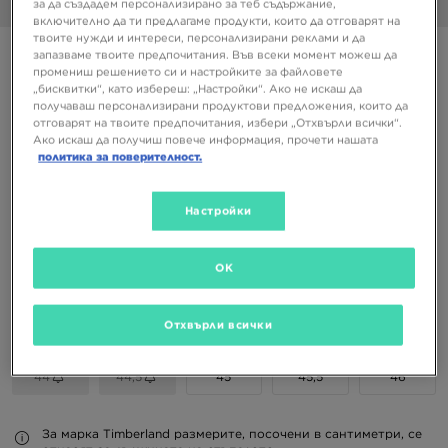
за да създадем персонализирано за теб съдържание,
1/6
включително да ти предлагаме продукти, които да отговарят на
твоите нужди и интереси, персонализирани реклами и да
TIMBERLAND GS MOTION 6 HIKER
запазваме твоите предпочитания. Във всеки момент можеш да
промениш решението си и настройките за файловете
„бисквитки“, като избереш: „Настройки“. Ако не искаш да
получаваш персонализирани продуктови предложения, които да
149,99 €
отговарят на твоите предпочитания, избери „Отхвърли всички“.
293,36 ЛВ.
Ако искаш да получиш повече информация, прочети нашата
политика за поверителност.
Налични Цветове
Черен
Настройки
Избери размер
OK
EU
US
Отхвърли всички
41
41,5
42
43
43,5
44
44,5
45
45,5
46
За марка Timberland размерите, посочени в сантиметри, се