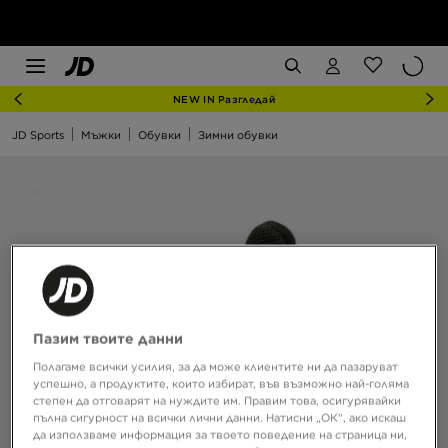
NEW IN Разгледай
JD Sports
Мъжки
Обувки
Зимни обувки
Пазим твоите данни
Полагаме всички усилия, за да може клиентите ни да пазаруват
успешно, а продуктите, които избират, във възможно най-голяма
степен да отговарят на нуждите им. Правим това, осигурявайки
пълна сигурност на всички лични данни. Натисни „ОК“, ако искаш
да използваме информация за твоето поведение на страница ни,