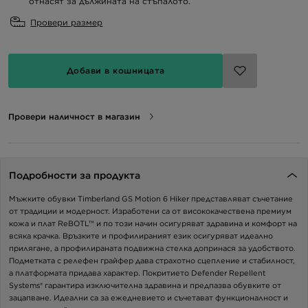
отнасят за дължината на стъпалото.
Провери размер
Добави в кошницата
Провери наличност в магазин
Подробности за продукта
Мъжките обувки Timberland GS Motion 6 Hiker представляват съчетание
от традиции и модерност. Изработени са от висококачествена премиум
кожа и плат ReBOTL™ и по този начин осигуряват здравина и комфорт на
всяка крачка. Връзките и профилираният език осигуряват идеално
прилягане, а профилираната подвижна стелка допринася за удобството.
Подметката с релефен грайфер дава страхотно сцепление и стабилност,
а платформата придава характер. Покритието Defender Repellent
Systems® гарантира изключителна здравина и предпазва обувките от
зацапване. Идеални са за ежедневието и съчетават функционалност и