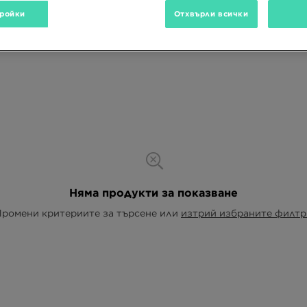
ройки
Отхвърли всички
Няма продукти за показване
Промени критериите за търсене или
изтрий избраните филтр