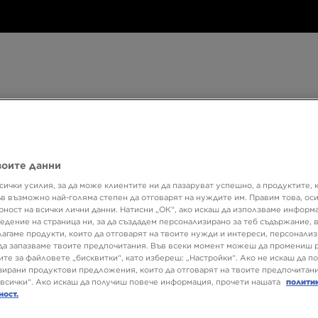
Дамски
Детски
Аксесоари
Марки
Дамски
Детски
Аксесоари
Марки
Колекци
воите данни
БЮЛЕТИН
сички усилия, за да може клиентите ни да пазаруват успешно, а продуктите, 
ъв възможно най-голяма степен да отговарят на нуждите им. Правим това, ос
рност на всички лични данни. Натисни „ОК“, ако искаш да използваме информ
едение на страница ни, за да създадем персонализирано за теб съдържание,
sary
лагаме продукти, които да отговарят на твоите нужди и интереси, персонали
да запазваме твоите предпочитания. Във всеки момент можеш да промениш 
ите за файловете „бисквитки“, като избереш: „Настройки“. Ако не искаш да п
ирани продуктови предложения, които да отговарят на твоите предпочитани
всички“. Ако искаш да получиш повече информация, прочети нашата
полити
ност.