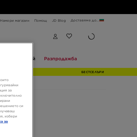
Доставяме до...
Намери магазин
Помощ
JD Blog
Разгледай
Разпродажба
и
Разгледай
Разпродажба
БЕСТСЕЛЪРИ
които
игурявайки
ация за
 включително
зирани
решението си
олучаваш
я, избери
ка за