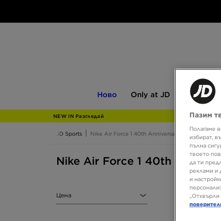
Ново
Only
Мъжки
Ново
Only at JD
Мъжки
at
JD
Пазим т
NEW IN Разгледай
Полагаме в
JD Sports
Nike Air Force 1 40th Anniversary
избират, в
пълна сигу
твоето пов
Nike Air Force 1 40th Anniver
да ти пред
реклами и 
и настройк
персонализ
Цена
„Отхвърли 
поверител