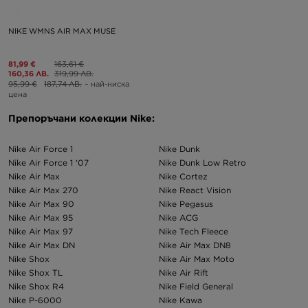
NIKE WMNS AIR MAX MUSE
81,99 €
163,61 €
160,36 ЛВ.
319,99 ЛВ.
95,99 €
187,74 ЛВ.
– най-ниска
цена
Препоръчани колекции Nike:
Nike Air Force 1
Nike Dunk
Nike Air Force 1 '07
Nike Dunk Low Retro
Nike Air Max
Nike Cortez
Nike Air Max 270
Nike React Vision
Nike Air Max 90
Nike Pegasus
Nike Air Max 95
Nike ACG
Nike Air Max 97
Nike Tech Fleece
Nike Air Max DN
Nike Air Max DN8
Nike Shox
Nike Air Max Moto
Nike Shox TL
Nike Air Rift
Nike Shox R4
Nike Field General
Nike P-6000
Nike Kawa