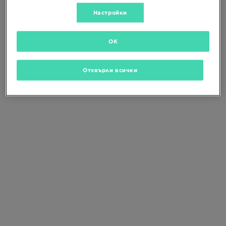
Промени критериите за търсене
или
изтрий избраните филтри
Настройки
OK
Отхвърли всички