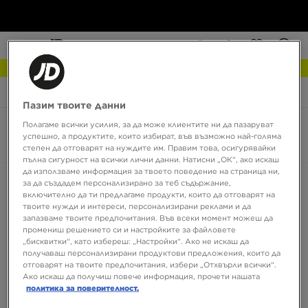
NEW IN Разгледай
JD Sports
Nike React Pegasus Trail
Пазим твоите данни
Полагаме всички усилия, за да може клиентите ни да пазаруват
Nike React Pegasus Trail
успешно, а продуктите, които избират, във възможно най-голяма
0 продукта
степен да отговарят на нуждите им. Правим това, осигурявайки
пълна сигурност на всички лични данни. Натисни „ОК“, ако искаш
да използваме информация за твоето поведение на страница ни,
Сортирай:
Препоръчани
Филтрирай
за да създадем персонализирано за теб съдържание,
включително да ти предлагаме продукти, които да отговарят на
твоите нужди и интереси, персонализирани реклами и да
запазваме твоите предпочитания. Във всеки момент можеш да
промениш решението си и настройките за файловете
„бисквитки“, като избереш: „Настройки“. Ако не искаш да
получаваш персонализирани продуктови предложения, които да
отговарят на твоите предпочитания, избери „Отхвърли всички“.
Ако искаш да получиш повече информация, прочети нашата
политика за поверителност.
Няма продукти за показване