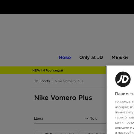
Ново
Only
Мъжки
Ново
Only at JD
Мъжки
at
JD
NEW IN Разгледай
JD Sports
Nike Vomero Plus
Пазим т
Nike Vomero Plus
Полагаме в
избират, в
пълна сигу
твоето пов
Цена
Пол
да ти пред
реклами и 
и настройк