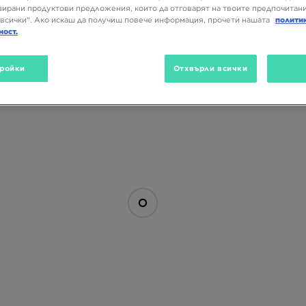
ирани продуктови предложения, които да отговарят на твоите предпочитани
всички“. Ако искаш да получиш повече информация, прочети нашата
полити
ност.
ройки
Отхвърли всички