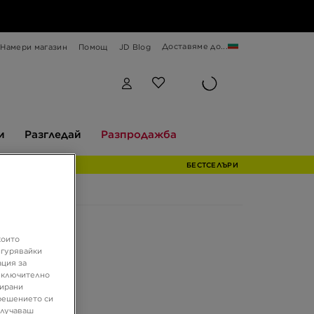
Доставяме до...
Намери магазин
Помощ
JD Blog
Разгледай
Разпродажба
и
Разгледай
Разпродажба
БЕСТСЕЛЪРИ
които
игурявайки
ация за
 включително
зирани
решението си
олучаваш