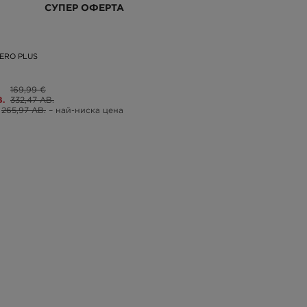
СУПЕР ОФЕРТА
ERO PLUS
169,99 €
В.
332,47 ЛВ.
265,97 ЛВ.
– най-ниска цена