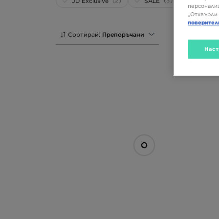
(2)
(3)
JD Exclusive
SALE
персонализ
„Отхвърли 
поверител
Сортирай:
Препоръчани
Наст