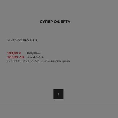
СУПЕР ОФЕРТА
NIKE VOMERO PLUS
103,99 €
169,99 €
203,39 ЛВ.
332,47 ЛВ.
127,99 €
250,33 ЛВ.
– най-ниска цена
1