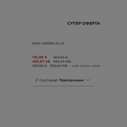
СУПЕР ОФЕРТА
NIKE VOMERO PLUS
135,99 €
169,99 €
265,97 ЛВ.
332,47 ЛВ.
169,99 €
332,47 ЛВ.
– най-ниска цена
Сортирай:
Препоръчани