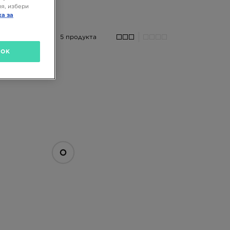
я, избери
ка за
5 продукта
OK