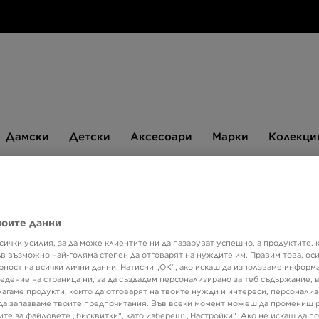
Дамски
Детски
Аксесоари
Марки
Дамски
Детски
Аксесоари
Марки
Колекци
БЮЛЕТИН
воите данни
сички усилия, за да може клиентите ни да пазаруват успешно, а продуктите, 
ъв възможно най-голяма степен да отговарят на нуждите им. Правим това, ос
рност на всички лични данни. Натисни „ОК“, ако искаш да използваме информ
едение на страница ни, за да създадем персонализирано за теб съдържание,
Размер
Цвят
лагаме продукти, които да отговарят на твоите нужди и интереси, персонали
да запазваме твоите предпочитания. Във всеки момент можеш да промениш 
ите за файловете „бисквитки“, като избереш: „Настройки“. Ако не искаш да п