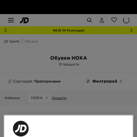
NEW IN Разгледай
JD Sports
Обувки
Обувки HOKA
13 продукта
Сортирай:
Препоръчани
Филтрирай
1
HOKA
Избрани:
Изчисти