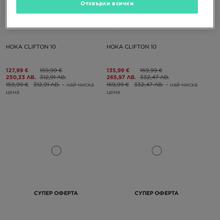
Отхвърли всички
СУПЕР ОФЕРТА
СУПЕР ОФЕРТА
HOKA CLIFTON 10
HOKA CLIFTON 10
127,99 €
159,99 €
135,99 €
169,99 €
250,33 ЛВ.
312,91 ЛВ.
265,97 ЛВ.
332,47 ЛВ.
159,99 €
312,91 ЛВ.
– най-ниска
169,99 €
332,47 ЛВ.
– най-ниска
цена
цена
СУПЕР ОФЕРТА
СУПЕР ОФЕРТА