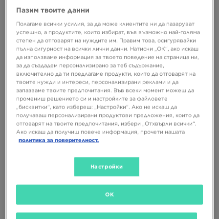
Пазим твоите данни
Полагаме всички усилия, за да може клиентите ни да пазаруват
успешно, а продуктите, които избират, във възможно най-голяма
степен да отговарят на нуждите им. Правим това, осигурявайки
пълна сигурност на всички лични данни. Натисни „ОК“, ако искаш
СУПЕР ОФЕРТА
СУПЕР ОФЕРТА
да използваме информация за твоето поведение на страница ни,
за да създадем персонализирано за теб съдържание,
включително да ти предлагаме продукти, които да отговарят на
твоите нужди и интереси, персонализирани реклами и да
HOKA BONDI 9
HOKA BONDI 9
запазваме твоите предпочитания. Във всеки момент можеш да
промениш решението си и настройките за файловете
„бисквитки“, като избереш: „Настройки“. Ако не искаш да
143,99 €
179,99 €
143,99 €
179,99 €
получаваш персонализирани продуктови предложения, които да
281,62 ЛВ.
352,03 ЛВ.
281,62 ЛВ.
352,03 ЛВ.
отговарят на твоите предпочитания, избери „Отхвърли всички“.
179,99 €
352,03 ЛВ.
– най-ниска
179,99 €
352,03 ЛВ.
– най-ниска
цена
цена
Ако искаш да получиш повече информация, прочети нашата
политика за поверителност.
Настройки
OK