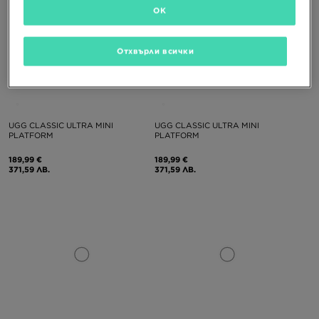
OK
Отхвърли всички
UGG CLASSIC ULTRA MINI
UGG CLASSIC ULTRA MINI
PLATFORM
PLATFORM
189,99 €
189,99 €
371,59 ЛВ.
371,59 ЛВ.