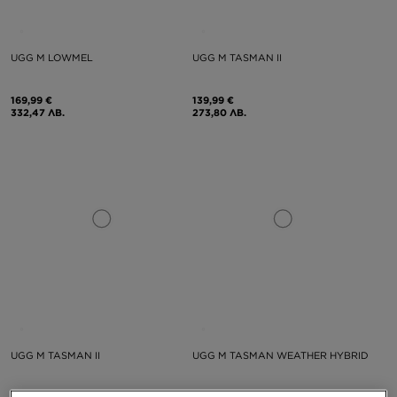
UGG M LOWMEL
UGG M TASMAN II
169,99 €
139,99 €
332,47 ЛВ.
273,80 ЛВ.
UGG M TASMAN II
UGG M TASMAN WEATHER HYBRID