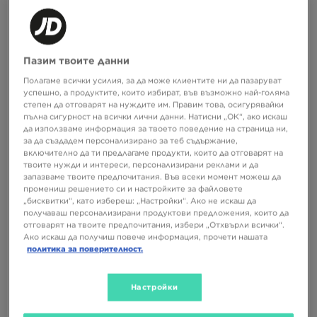
139,99 €
199,99 €
273,80 ЛВ.
391,15 ЛВ.
Пазим твоите данни
Полагаме всички усилия, за да може клиентите ни да пазаруват
успешно, а продуктите, които избират, във възможно най-голяма
степен да отговарят на нуждите им. Правим това, осигурявайки
пълна сигурност на всички лични данни. Натисни „ОК“, ако искаш
да използваме информация за твоето поведение на страница ни,
за да създадем персонализирано за теб съдържание,
включително да ти предлагаме продукти, които да отговарят на
твоите нужди и интереси, персонализирани реклами и да
запазваме твоите предпочитания. Във всеки момент можеш да
промениш решението си и настройките за файловете
„бисквитки“, като избереш: „Настройки“. Ако не искаш да
UGG M TASMAN WEATHER HYBRID
UGG CLASSIC ULTRA MINI
получаваш персонализирани продуктови предложения, които да
PLATFORM
отговарят на твоите предпочитания, избери „Отхвърли всички“.
Ако искаш да получиш повече информация, прочети нашата
199,99 €
189,99 €
391,15 ЛВ.
371,59 ЛВ.
политика за поверителност.
Настройки