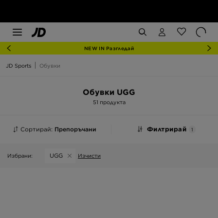
NEW IN Разгледай
JD Sports
Обувки
Обувки UGG
51 продукта
Сортирай:
Препоръчани
Филтрирай
1
UGG
Избрани:
Изчисти