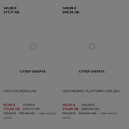
141,99 €
149,99 €
277,71 ЛВ.
293,36 ЛВ.
СУПЕР ОФЕРТА
СУПЕР ОФЕРТА
UGG GOLDENGLOW
UGG NEUMEL PLATFORM CHELSEA
87,99 €
117,99 €
163,61 €
194,29 €
172,09 ЛВ.
230,77 ЛВ.
319,99 ЛВ.
380,00 ЛВ.
101,99 €
199,48 ЛВ.
– най-ниска
194,29 €
380,00 ЛВ.
– най-ниска
цена
цена